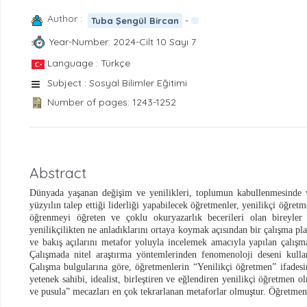
Author :
-
Tuba Şengül Bircan
Year-Number: 2024-Cilt 10 Sayı 7
Language : Türkçe
Subject : Sosyal Bilimler Eğitimi
Number of pages: 1243-1252
Abstract
Dünyada yaşanan değişim ve yenilikleri, toplumun kabullenmesinde 
yüzyılın talep ettiği liderliği yapabilecek öğretmenler, yenilikçi öğret
öğrenmeyi öğreten ve çoklu okuryazarlık becerileri olan bireyler 
yenilikçilikten ne anladıklarını ortaya koymak açısından bir çalışma pl
ve bakış açılarını metafor yoluyla incelemek amacıyla yapılan çalışma
Çalışmada nitel araştırma yöntemlerinden fenomenoloji deseni kullan
Çalışma bulgularına göre, öğretmenlerin “Yenilikçi öğretmen” ifadesi
yetenek sahibi, idealist, birleştiren ve eğlendiren yenilikçi öğretmen o
ve pusula” mecazları en çok tekrarlanan metaforlar olmuştur. Öğretmenle