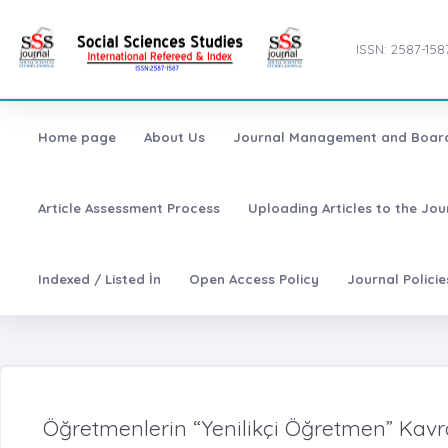
ISSN: 2587-158
Home page
About Us
Journal Management and Boar
Article Assessment Process
Uploading Articles to the Jo
Indexed / Listed İn
Open Access Policy
Journal Polici
Öğretmenlerin “Yenilikçi Öğretmen” Kavram