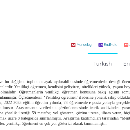
Mendeley
EndNote
Turkish
En
ve bu değişime toplumun ayak uydurabilmesinde öğretmenlerin desteği öneml
menlerdir. Yenilikçi öğretmen, kendisini geliştiren, nitelikleri yüksek, yaşam b
olmalıdır. Öğretmenlerin yenilikçi öğretmen konusuna bakış açısını somutl
anlanmıştır. Öğretmenlerin ‘Yenilikçi öğretmen’ ifadesine yönelik sahip olduklar
, 2022-2023 eğitim-öğretim yılında, 78 öğretmenle e-posta yoluyla gerçekleşt
ılmıştır. Araştırmanın
verilerinin çözümlenmesinde içerik analizinden yararl
ne yönelik ürettiği 59 metafor; yol gösteren, çözüm üreten, ilham veren, biç
lmak üzere 8 kategoride sınıflanmıştır. Araştırma katılımcıları tarafından “Ment
r, yenilikçi öğretmeni en çok yol gösterici olarak tanımlamıştır.