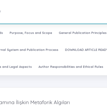
7
ds
Purpose, Focus and Scope
General Publication Principles 
urnal System and Publication Process
DOWNLOAD ARTICLE READY
es and Legal Aspects
Author Responsibilities and Ethical Rules
ına İlişkin Metaforik Algıları