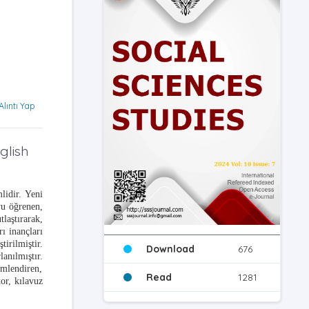
Alıntı Yap
glish
idir. Yeni
oyu öğrenen,
aştırarak,
ı inançları
irilmiştir.
Download
676
anılmıştır.
imlendiren,
Read
1281
or, kılavuz