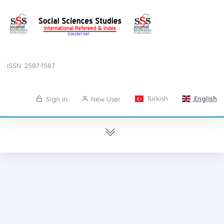
ISSN: 2587-1587
Turkish
English
Sign in
New User