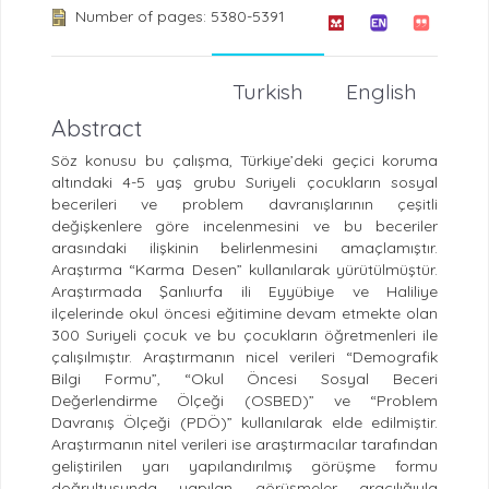
Number of pages: 5380-5391
Turkish
English
Abstract
Söz konusu bu çalışma, Türkiye’deki geçici koruma
altındaki 4-5 yaş grubu Suriyeli çocukların sosyal
becerileri ve problem davranışlarının çeşitli
değişkenlere göre incelenmesini ve bu beceriler
arasındaki ilişkinin belirlenmesini amaçlamıştır.
Araştırma “Karma Desen” kullanılarak yürütülmüştür.
Araştırmada Şanlıurfa ili Eyyübiye ve Haliliye
ilçelerinde okul öncesi eğitimine devam etmekte olan
300 Suriyeli çocuk ve bu çocukların öğretmenleri ile
çalışılmıştır. Araştırmanın nicel verileri “Demografik
Bilgi Formu”, “Okul Öncesi Sosyal Beceri
Değerlendirme Ölçeği (OSBED)” ve “Problem
Davranış Ölçeği (PDÖ)” kullanılarak elde edilmiştir.
Araştırmanın nitel verileri ise araştırmacılar tarafından
geliştirilen yarı yapılandırılmış görüşme formu
doğrultusunda yapılan görüşmeler aracılığıyla