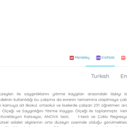
Mendeley
EndNote
Turkish
En
yleri ile saygınlıklarını yitirme kaygıları arasındaki ilişkiyi b
linin kullanıldığı bu çalışma da evrenin tamamına ulaşılmaya çalışı
an kamuya ait ilkokul, ortaokul ve liselerde çalışan 231 öğretmen a
 Ölçeği ve Saygınlığını Yitirme Kaygısı Ölçeği ile toplanmıştır. Veri
mı Korelâsyon Katsayısı, ANOVA testi, t-testi ve Çoklu Regresyo
gütsel adalet algılarının orta düzeyin üzerinde olduğu görülmekted