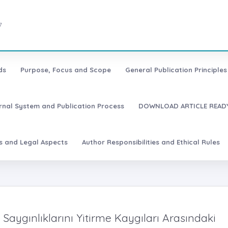
7
ds
Purpose, Focus and Scope
General Publication Principles 
urnal System and Publication Process
DOWNLOAD ARTICLE READY
es and Legal Aspects
Author Responsibilities and Ethical Rules
 Saygınlıklarını Yitirme Kaygıları Arasındaki