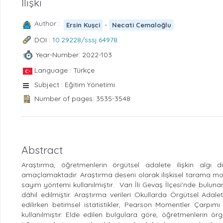
İlişki
Author :
-
Ersin Kuşci
Necati Cemaloğlu
DOI :
10.29228/sssj.64978
Year-Number: 2022-103
Language : Türkçe
Subject : Eğitim Yönetimi
Number of pages: 3535-3548
Abstract
Araştırma, öğretmenlerin örgütsel adalete ilişkin algı düze
amaçlamaktadır. Araştırma deseni olarak ilişkisel tarama mode
sayım yöntemi kullanılmıştır. Van İli Gevaş İlçesi’nde bulun
dâhil edilmiştir. Araştırma verileri Okullarda Örgütsel Adalet
edilirken betimsel istatistikler, Pearson Momentler Çarpı
kullanılmıştır. Elde edilen bulgulara göre, öğretmenlerin ör