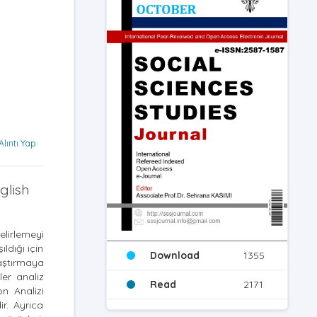
Alıntı Yap
glish
elirlemeyi
ldığı için
Download
1355
raştırmaya
ler analiz
Read
2171
n Analizi
ir. Ayrıca