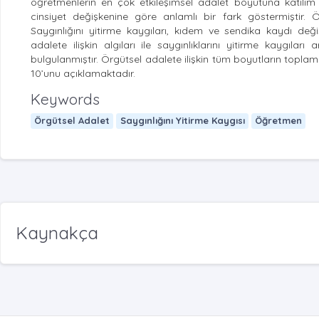
öğretmenlerin en çok etkileşimsel adalet boyutuna katılım sa
cinsiyet değişkenine göre anlamlı bir fark göstermiştir. Ö
Saygınlığını yitirme kaygıları, kıdem ve sendika kaydı değ
adalete ilişkin algıları ile saygınlıklarını yitirme kaygıl
bulgulanmıştır. Örgütsel adalete ilişkin tüm boyutların toplam
10’unu açıklamaktadır.
Keywords
Örgütsel Adalet
Saygınlığını Yitirme Kaygısı
Öğretmen
Kaynakça