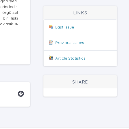
görüşleri,
rindedir.
 örgütsel
LINKS
bir ilişki
yaklaşık %
Last issue
Previous issues
Article Statistics
SHARE