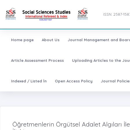
ISSN: 2587-158
Home page
About Us
Journal Management and Boar
Article Assessment Process
Uploading Articles to the Jo
Indexed / Listed İn
Open Access Policy
Journal Polici
Öğretmenlerin Örgütsel Adalet Algıları İle