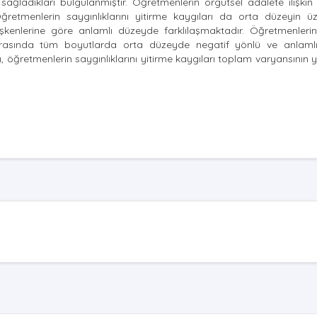
ğladıkları bulgulanmıştır. Öğretmenlerin örgütsel adalete ilişkin 
ğretmenlerin saygınlıklarını yitirme kaygıları da orta düzeyin üze
işkenlerine göre anlamlı düzeyde farklılaşmaktadır. Öğretmenlerin
arı arasında tüm boyutlarda orta düzeyde negatif yönlü ve anlamlı 
ı, öğretmenlerin saygınlıklarını yitirme kaygıları toplam varyansının 