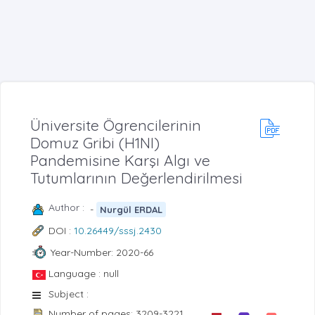
Üniversite Ögrencilerinin
Domuz Gribi (H1NI)
Pandemisine Karşı Algı ve
Tutumlarının Değerlendirilmesi
Author :
-
Nurgül ERDAL
DOI :
10.26449/sssj.2430
Year-Number: 2020-66
Language : null
Subject :
Number of pages: 3209-3221