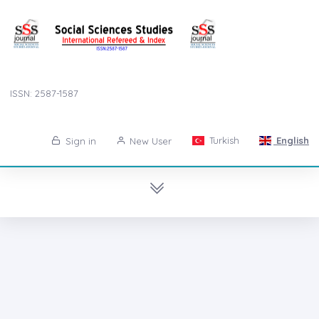
ISSN: 2587-1587
Turkish
English
Sign in
New User