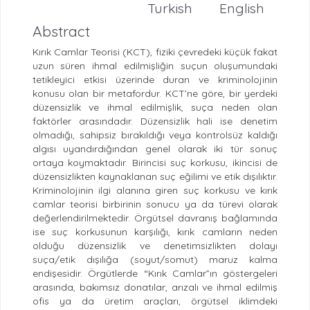
Turkish
English
Abstract
Kırık Camlar Teorisi (KCT), fiziki çevredeki küçük fakat
uzun süren ihmal edilmişliğin suçun oluşumundaki
tetikleyici etkisi üzerinde duran ve kriminolojinin
konusu olan bir metafordur. KCT’ne göre, bir yerdeki
düzensizlik ve ihmal edilmişlik, suça neden olan
faktörler arasındadır. Düzensizlik hali ise denetim
olmadığı, sahipsiz bırakıldığı veya kontrolsüz kaldığı
algısı uyandırdığından genel olarak iki tür sonuç
ortaya koymaktadır. Birincisi suç korkusu, ikincisi de
düzensizlikten kaynaklanan suç eğilimi ve etik dışılıktır.
Kriminolojinin ilgi alanına giren suç korkusu ve kırık
camlar teorisi birbirinin sonucu ya da türevi olarak
değerlendirilmektedir. Örgütsel davranış bağlamında
ise suç korkusunun karşılığı, kırık camların neden
olduğu düzensizlik ve denetimsizlikten dolayı
suça/etik dışılığa (soyut/somut) maruz kalma
endişesidir. Örgütlerde “Kırık Camlar”ın göstergeleri
arasında, bakımsız donatılar, arızalı ve ihmal edilmiş
ofis ya da üretim araçları, örgütsel iklimdeki