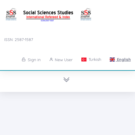
ISSN: 2587-1587
Turkish
English
Sign in
New User