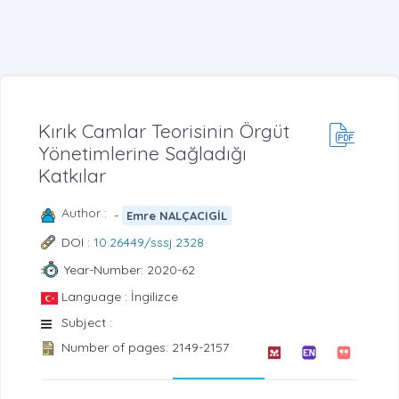
Kırık Camlar Teorisinin Örgüt
Yönetimlerine Sağladığı
Katkılar
Author :
-
Emre NALÇACIGİL
DOI :
10.26449/sssj.2328
Year-Number: 2020-62
Language : İngilizce
Subject :
Number of pages: 2149-2157