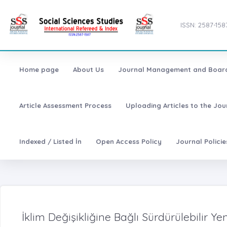
ISSN: 2587-158
Home page
About Us
Journal Management and Boar
Article Assessment Process
Uploading Articles to the Jo
Indexed / Listed İn
Open Access Policy
Journal Polici
İklim Değişikliğine Bağlı Sürdürülebilir Ye