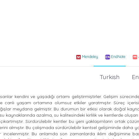
Mendeley
EndNote
Turkish
En
sanlar kendini ve yaşadığı ortamı geliştirmiştirler. Gelişim sürecinde
e canlı yaşam ortamına olumsuz etkiler yaratmıştır. Süreç içerisi
ağışlar meydana gelmiştir. Bu durumun bir etkisi olarak doğal kayna
 kaynaklarında azalma, su kalitesindeki kirlilik ve kentlerde oluşan 
ıkartmıştır. Sürdürülebilir kentler bu yeni yaklaşımların ortak çöz
yerini almıştır. Bu çalışmada sürdürülebilir kentsel gelişiminde daha ya
tler incelenmiştir. Bu anlamda son zamanlarda iklim değişimine bağ