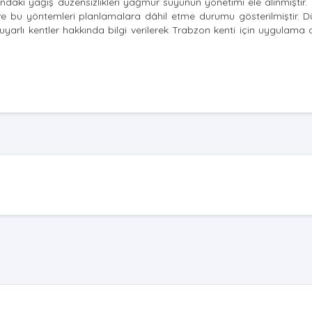
daki yağış düzensizlikleri yağmur suyunun yönetimi ele alınmıştır.
e bu yöntemleri planlamalara dâhil etme durumu gösterilmiştir. D
rlı kentler hakkında bilgi verilerek Trabzon kenti için uygulama 