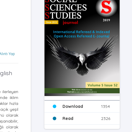
Alıntı Yap
glish
 ilerleyen
nde iklim
klar hızla
Download
1354
açık yeşil
ümü olarak
Read
2326
şanabilir,
lı olarak