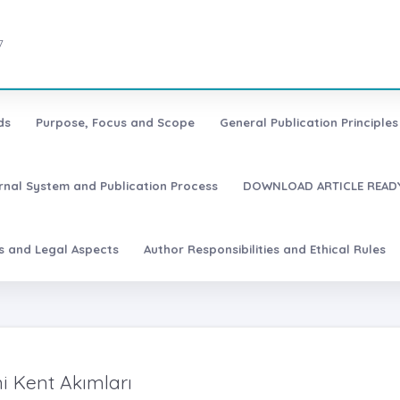
7
ds
Purpose, Focus and Scope
General Publication Principles 
urnal System and Publication Process
DOWNLOAD ARTICLE READY
es and Legal Aspects
Author Responsibilities and Ethical Rules
ni Kent Akımları