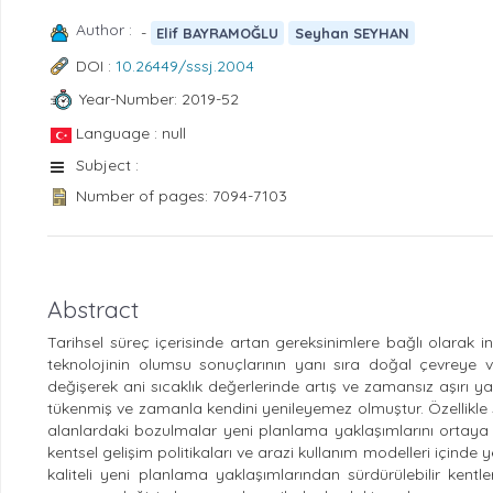
Author :
-
Elif BAYRAMOĞLU
Seyhan SEYHAN
DOI :
10.26449/sssj.2004
Year-Number: 2019-52
Language : null
Subject :
Number of pages: 7094-7103
Abstract
Tarihsel süreç içerisinde artan gereksinimlere bağlı olarak in
teknolojinin olumsu sonuçlarının yanı sıra doğal çevreye v
değişerek ani sıcaklık değerlerinde artış ve zamansız aşırı y
tükenmiş ve zamanla kendini yenileyemez olmuştur. Özellikle su
alanlardaki bozulmalar yeni planlama yaklaşımlarını ortaya ç
kentsel gelişim politikaları ve arazi kullanım modelleri içinde 
kaliteli yeni planlama yaklaşımlarından sürdürülebilir ken