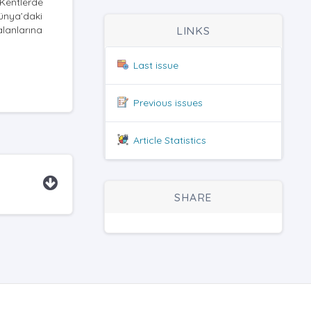
 Kentlerde
ünya’daki
alanlarına
LINKS
Last issue
Previous issues
Article Statistics
SHARE