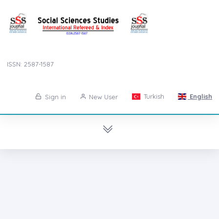
ISSN: 2587-1587
Turkish
English
Sign in
New User