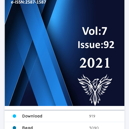
Download
919
Read
3090