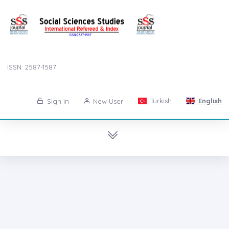
ISSN: 2587-1587
Turkish
English
Sign in
New User