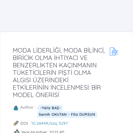
MODA LİDERLİĞİ, MODA BİLİNCİ,
BİRİCİK OLMA İHTİYACI VE
BENZERLİKTEN KAÇINMANIN
TÜKETİCİLERİN PİŞTİ OLMA
ALGISI ÜZERİNDEKİ
ETKİLERİNİN İNCELENMESİ: BİR
MODEL ÖNERİSİ
Author :
-
-Yeliz BAŞ-
Semih OKUTAN - Filiz DURSUN
DOI :
10.26449/sssj.3297
Year-Number: 2021-85