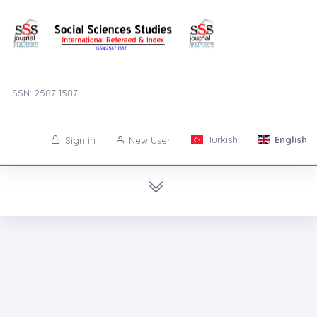
ISSN: 2587-1587
Turkish
English
Sign in
New User