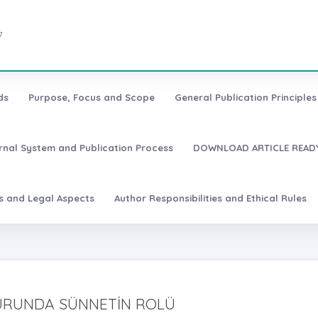
7
ds
Purpose, Focus and Scope
General Publication Principles 
urnal System and Publication Process
DOWNLOAD ARTICLE READY
es and Legal Aspects
Author Responsibilities and Ethical Rules
VVURUNDA SÜNNETİN ROLÜ