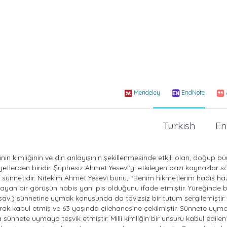
Mendeley
EndNote
Turkish
En
tinin kimliğinin ve din anlayışının şekillenmesinde etkili olan, doğup 
etlerden biridir. Şüphesiz Ahmet Yesevî’yi etkileyen bazı kaynaklar s
sünnetidir. Nitekim Ahmet Yesevî bunu, “Benim hikmetlerim hadis haz
lmayan bir görüşün habis yani pis olduğunu ifade etmiştir. Yüreğinde 
av.) sünnetine uymak konusunda da tavizsiz bir tutum sergilemiştir.
rak kabul etmiş ve 63 yaşında çilehanesine çekilmiştir. Sünnete uym
sünnete uymaya teşvik etmiştir. Milli kimliğin bir unsuru kabul edilen