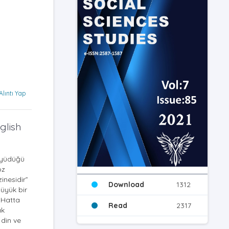
Alıntı Yap
glish
büyüdüğü
öz
inesidir”
Download
1312
büyük bir
 Hatta
Read
2317
ak
 din ve