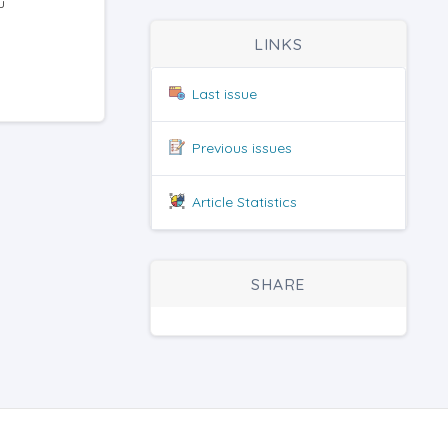
u
LINKS
Last issue
Previous issues
Article Statistics
SHARE