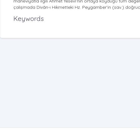
maneviyatla ilgili Ahmet Yesevî’nin ortaya koyduğu tüm değer
çalışmada Divân-ı Hikmetteki Hz. Peygamber’in (sav.) doğrudan
Keywords