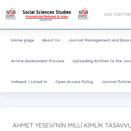
ISSN: 2587-158
Home page
About Us
Journal Management and Boar
Article Assessment Process
Uploading Articles to the Jo
Indexed / Listed İn
Open Access Policy
Journal Polici
AHMET YESEVİ’NİN MİLLİ KİMLİK TASA