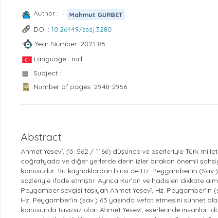
Author :
-
Mahmut GURBET
DOI :
10.26449/sssj.3280
Year-Number: 2021-85
Language : null
Subject :
Number of pages: 2948-2956
Abstract
Ahmet Yesevî, (ö. 562 / 1166) düşünce ve eserleriyle Türk mille
coğrafyada ve diğer yerlerde derin izler bırakan önemli şahsiy
konusudur. Bu kaynaklardan birisi de Hz. Peygamber’in (Sav.) 
sözleriyle ifade etmiştir. Ayrıca Kur’an ve hadisleri dikkate a
Peygamber sevgisi taşıyan Ahmet Yesevî, Hz. Peygamber’in (s
Hz. Peygamber’in (sav.) 63 yaşında vefat etmesini sünnet ola
konusunda tavizsiz olan Ahmet Yesevî, eserlerinde insanları da 