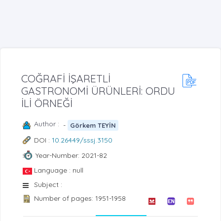
COĞRAFİ İŞARETLİ
GASTRONOMİ ÜRÜNLERİ: ORDU
İLİ ÖRNEĞİ
Author :
-
Görkem TEYİN
DOI :
10.26449/sssj.3150
Year-Number: 2021-82
Language : null
Subject :
Number of pages: 1951-1958