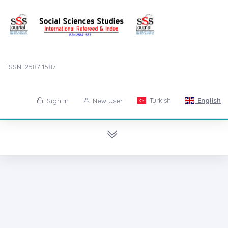
ISSN: 2587-1587
Turkish
English
Sign in
New User