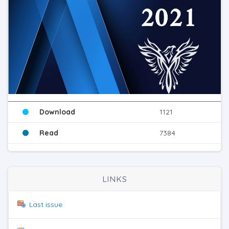
Download
1121
Read
7384
LINKS
Last issue