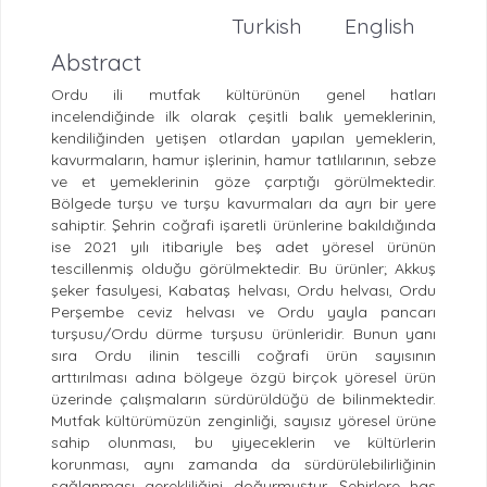
Turkish
English
Abstract
Ordu ili mutfak kültürünün genel hatları
incelendiğinde ilk olarak çeşitli balık yemeklerinin,
kendiliğinden yetişen otlardan yapılan yemeklerin,
kavurmaların, hamur işlerinin, hamur tatlılarının, sebze
ve et yemeklerinin göze çarptığı görülmektedir.
Bölgede turşu ve turşu kavurmaları da ayrı bir yere
sahiptir. Şehrin coğrafi işaretli ürünlerine bakıldığında
ise 2021 yılı itibariyle beş adet yöresel ürünün
tescillenmiş olduğu görülmektedir. Bu ürünler; Akkuş
şeker fasulyesi, Kabataş helvası, Ordu helvası, Ordu
Perşembe ceviz helvası ve Ordu yayla pancarı
turşusu/Ordu dürme turşusu ürünleridir. Bunun yanı
sıra Ordu ilinin tescilli coğrafi ürün sayısının
arttırılması adına bölgeye özgü birçok yöresel ürün
üzerinde çalışmaların sürdürüldüğü de bilinmektedir.
Mutfak kültürümüzün zenginliği, sayısız yöresel ürüne
sahip olunması, bu yiyeceklerin ve kültürlerin
korunması, aynı zamanda da sürdürülebilirliğinin
sağlanması gerekliliğini doğurmuştur. Şehirlere has