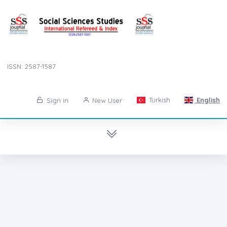
ISSN: 2587-1587
Turkish
English
Sign in
New User