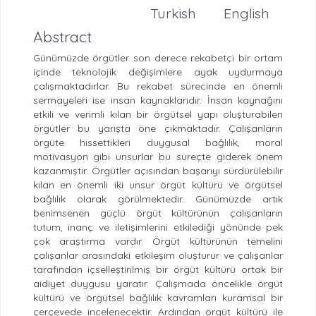
Turkish
English
Abstract
Günümüzde örgütler son derece rekabetçi bir ortam
içinde teknolojik değişimlere ayak uydurmaya
çalışmaktadırlar. Bu rekabet sürecinde en önemli
sermayeleri ise insan kaynaklarıdır. İnsan kaynağını
etkili ve verimli kılan bir örgütsel yapı oluşturabilen
örgütler bu yarışta öne çıkmaktadır. Çalışanların
örgüte hissettikleri duygusal bağlılık, moral
motivasyon gibi unsurlar bu süreçte giderek önem
kazanmıştır. Örgütler açısından başarıyı sürdürülebilir
kılan en önemli iki unsur örgüt kültürü ve örgütsel
bağlılık olarak görülmektedir. Günümüzde artık
benimsenen güçlü örgüt kültürünün çalışanların
tutum, inanç ve iletişimlerini etkilediği yönünde pek
çok araştırma vardır. Örgüt kültürünün temelini
çalışanlar arasındaki etkileşim oluşturur ve çalışanlar
tarafından içselleştirilmiş bir örgüt kültürü ortak bir
aidiyet duygusu yaratır. Çalışmada öncelikle örgüt
kültürü ve örgütsel bağlılık kavramları kuramsal bir
çerçevede incelenecektir. Ardından örgüt kültürü ile