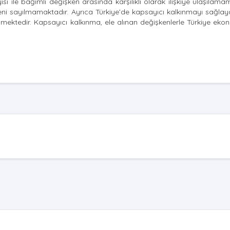
ile bağımlı değişken arasında karşılıklı olarak ilişkiye ulaşılamamı
deni sayılmamaktadır. Ayrıca Türkiye’de kapsayıcı kalkınmayı sağla
mektedir. Kapsayıcı kalkınma, ele alınan değişkenlerle Türkiye ekon