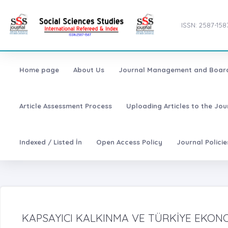
ISSN: 2587-158
Home page
About Us
Journal Management and Boar
Article Assessment Process
Uploading Articles to the Jo
Indexed / Listed İn
Open Access Policy
Journal Polici
KAPSAYICI KALKINMA VE TÜRKİYE EKON