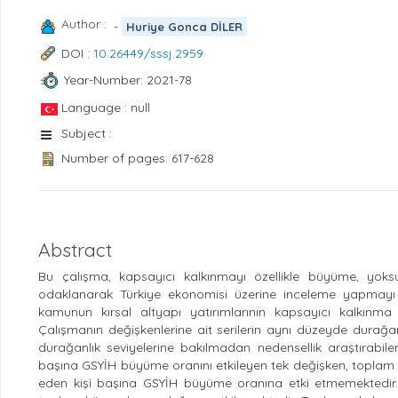
Author :
-
Huriye Gonca DİLER
DOI :
10.26449/sssj.2959
Year-Number: 2021-78
Language : null
Subject :
Number of pages: 617-628
Abstract
Bu çalışma, kapsayıcı kalkınmayı özellikle büyüme, yok
odaklanarak Türkiye ekonomisi üzerine inceleme yapmayı 
kamunun kırsal altyapı yatırımlarının kapsayıcı kalkınma
Çalışmanın değişkenlerine ait serilerin aynı düzeyde durağ
durağanlık seviyelerine bakılmadan nedensellik araştırabil
başına GSYİH büyüme oranını etkileyen tek değişken, toplam s
eden kişi başına GSYİH büyüme oranına etki etmemektedir. 