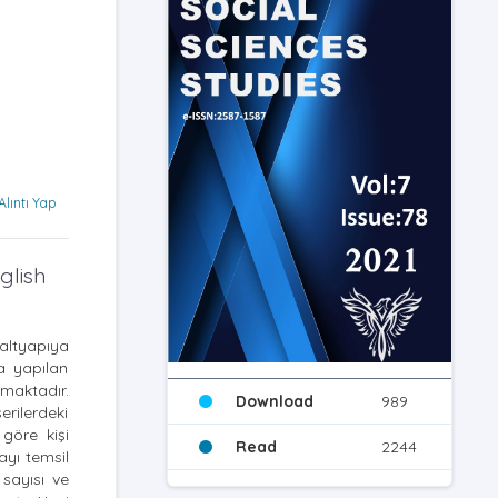
Alıntı Yap
glish
altyapıya
a yapılan
maktadır.
Download
989
rilerdeki
göre kişi
Read
2244
ayı temsil
sayısı ve