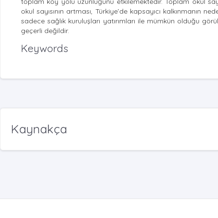
toplam köy yolu uzunluğunu etkilemektedir. Toplam okul sayısı 
okul sayısının artması, Türkiye’de kapsayıcı kalkınmanın ne
sadece sağlık kuruluşları yatırımları ile mümkün olduğu görül
geçerli değildir.
Keywords
Kaynakça