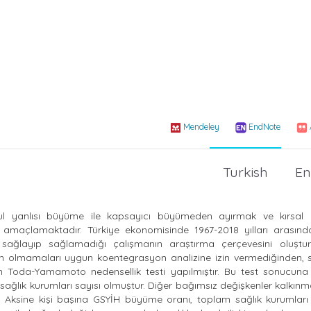
Mendeley
EndNote
Turkish
En
sul yanlısı büyüme ile kapsayıcı büyümeden ayırmak ve kırsal 
amaçlamaktadır. Türkiye ekonomisinde 1967-2018 yılları arasınd
 sağlayıp sağlamadığı çalışmanın araştırma çerçevesini oluştur
an olmamaları uygun koentegrasyon analizine izin vermediğinden, se
en Toda-Yamamoto nedensellik testi yapılmıştır. Bu test sonucuna 
ağlık kurumları sayısı olmuştur. Diğer bağımsız değişkenler kalkınm
Aksine kişi başına GSYİH büyüme oranı, toplam sağlık kurumları 