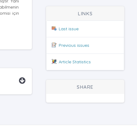
ştır. Yani
yabilmenin
omisi için
LINKS
Last issue
Previous issues
Article Statistics
SHARE