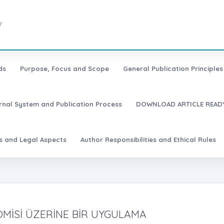
7
ds
Purpose, Focus and Scope
General Publication Principles 
urnal System and Publication Process
DOWNLOAD ARTICLE READY
es and Legal Aspects
Author Responsibilities and Ethical Rules
OMİSİ ÜZERİNE BİR UYGULAMA