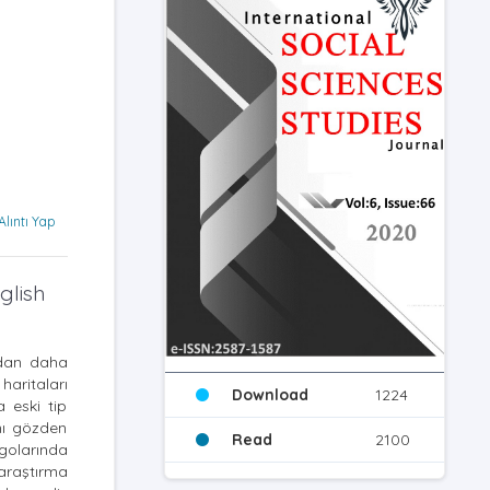
Alıntı Yap
glish
rdan daha
aritaları
Download
1224
 eski tip
nı gözden
Read
2100
ogolarında
 araştırma