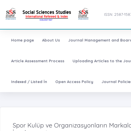
ISSN: 2587-158
Home page
About Us
Journal Management and Boar
Article Assessment Process
Uploading Articles to the Jo
Indexed / Listed İn
Open Access Policy
Journal Polici
Spor Kulüp ve Organizasyonların Markal