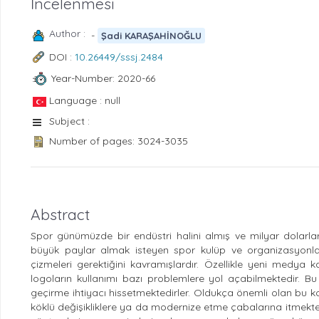
İncelenmesi
Author :
-
Şadi KARAŞAHİNOĞLU
DOI :
10.26449/sssj.2484
Year-Number: 2020-66
Language : null
Subject :
Number of pages: 3024-3035
Abstract
Spor günümüzde bir endüstri halini almış ve milyar dolar
büyük paylar almak isteyen spor kulüp ve organizasyonlar
çizmeleri gerektiğini kavramışlardır. Özellikle yeni medya
logoların kullanımı bazı problemlere yol açabilmektedir. B
geçirme ihtiyacı hissetmektedirler. Oldukça önemli olan bu kon
köklü değişikliklere ya da modernize etme çabalarına itmekted