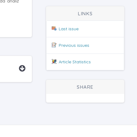
nda analiz
LINKS
Last issue
Previous issues
Article Statistics
SHARE