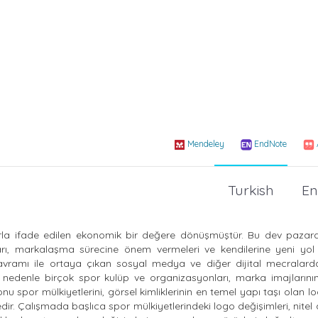
Mendeley
EndNote
Turkish
En
larla ifade edilen ekonomik bir değere dönüşmüştür. Bu dev paza
ı, markalaşma sürecine önem vermeleri ve kendilerine yeni yol h
 kavramı ile ortaya çıkan sosyal medya ve diğer dijital mecralarda
u nedenle birçok spor kulüp ve organizasyonları, marka imajlarını
u spor mülkiyetlerini, görsel kimliklerinin en temel yapı taşı olan l
ir. Çalışmada başlıca spor mülkiyetlerindeki logo değişimleri, nitel