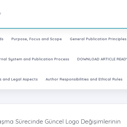
7
ds
Purpose, Focus and Scope
General Publication Principles 
urnal System and Publication Process
DOWNLOAD ARTICLE READY
es and Legal Aspects
Author Responsibilities and Ethical Rules
aşma Sürecinde Güncel Logo Değişimlerinin