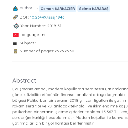
Author :
-
Osman KARKACIER
Selma KARABAŞ
DOI :
10.26449/sssj.1946
Year-Number: 2019-51
Language : null
Subject :
Number of pages: 6926-6930
Abstract
Çalışmanın amacı, modern koşullarda sera tesisi yatırımları
yönelik fizibilite etüdünün finansal analizini ortaya koymaktır.
bölgesi Polikarbon bir seranın 2018 yılı cari fiyatları ile yatırı
rakam sera tipi ve kullanılacak teknoloji ve iklimlendirme koşu
polikarbon bir seranın işletme giderleri toplamı 45.367 TL iken
seracılığın karlılığı hesaplanmıştır. Modern koşullar ile konvansi
yatırımcılar için bir yol haritası belirlenmiştir.