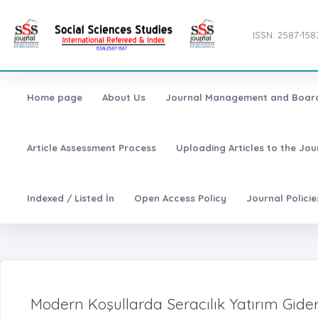
ISSN: 2587-158
Home page
About Us
Journal Management and Boar
Article Assessment Process
Uploading Articles to the Jo
Indexed / Listed İn
Open Access Policy
Journal Polici
Modern Koşullarda Seracılık Yatırım Giderle