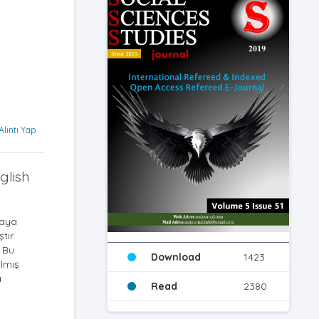
Alıntı Yap
glish
maya
tır.
. Bu
Download
1423
ılmış
a
Read
2380