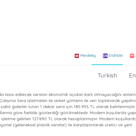
Mendeley
EndNote
Turkish
En
nda tesis edilecek seranın ekonomik açıdan karlı olmayacağını anla
 Çalışma Sera işletmeleri ile anket yöntemi ile veri toplanarak yapılmış
m sabit giderler tutarı 1 dekar sera için 185.955 TL olarak belirlenmiştir
llarına göre farklılık gösterdiği görülmektedir. Modern koşularda yap
, işletme gelirleri 127.890 TL olarak hesaplanmıştır. Modern koşullard
yonel (geleneksel plastik seralar) ile karşılaştırılarak üretici ve yeni