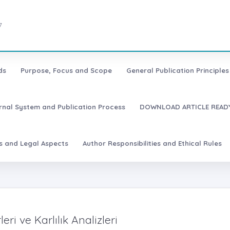
7
ds
Purpose, Focus and Scope
General Publication Principles 
urnal System and Publication Process
DOWNLOAD ARTICLE READY
es and Legal Aspects
Author Responsibilities and Ethical Rules
ri ve Karlılık Analizleri