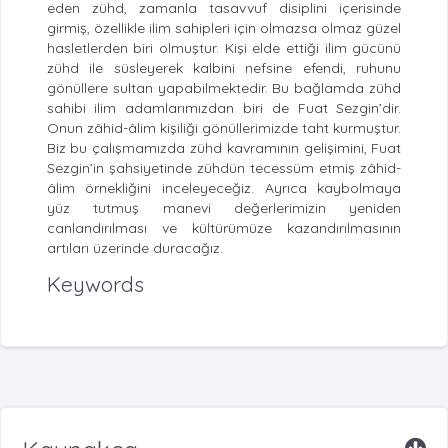
eden zühd, zamanla tasavvuf disiplini içerisinde
girmiş, özellikle ilim sahipleri için olmazsa olmaz güzel
hasletlerden biri olmuştur. Kişi elde ettiği ilim gücünü
zühd ile süsleyerek kalbini nefsine efendi, ruhunu
gönüllere sultan yapabilmektedir. Bu bağlamda zühd
sahibi ilim adamlarımızdan biri de Fuat Sezgin’dir.
Onun zâhid-âlim kişiliği gönüllerimizde taht kurmuştur.
Biz bu çalışmamızda zühd kavramının gelişimini, Fuat
Sezgin’in şahsiyetinde zühdün tecessüm etmiş zâhid-
âlim örnekliğini inceleyeceğiz. Ayrıca kaybolmaya
yüz tutmuş manevi değerlerimizin yeniden
canlandırılması ve kültürümüze kazandırılmasının
artıları üzerinde duracağız.
Keywords