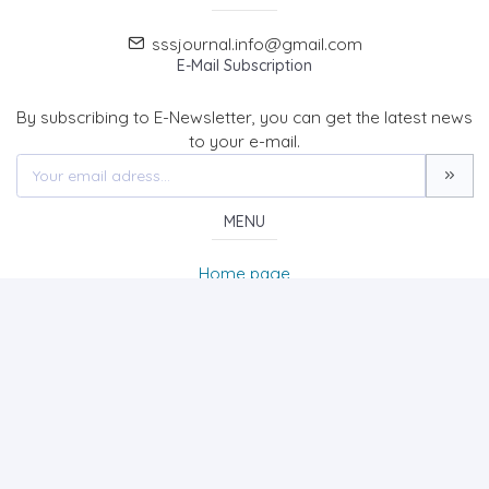
sssjournal.info@gmail.com
E-Mail Subscription
By subscribing to E-Newsletter, you can get the latest news
to your e-mail.
MENU
Home page
About Us
News
Contact
SOCIAL SCIENCES STUDIES JOURNAL (SSSJournal)