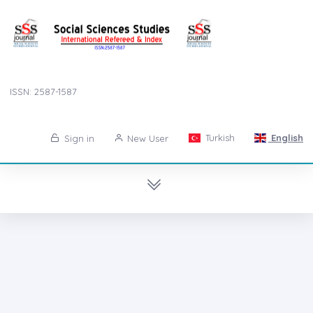
ISSN: 2587-1587
Turkish
English
Sign in
New User