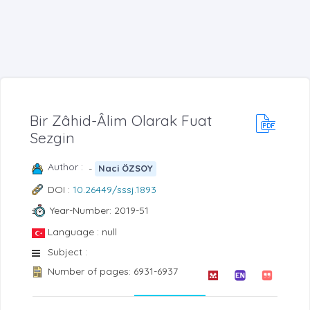
Bir Zâhid-Âlim Olarak Fuat
Sezgin
Author :
-
Naci ÖZSOY
DOI :
10.26449/sssj.1893
Year-Number: 2019-51
Language : null
Subject :
Number of pages: 6931-6937