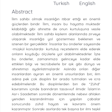
Turkish
English
Abstract
İlim sahibi olmak insanlığın itibar ettiği en önemli
güçlerden biridir. İlim; insanı bu hayatta muktedir
kılabildiği gibi ahirette de onun kurtuluşuna vesile
olabilmektedir. İlim sahibi kişilerin alanlarında zirveye
ulaşarak insanlığa yol göstermesi beklenen ve
istenen bir gerçekliktir. İnsanlar bu önderler sayesinde
-müşkül konularda- kurtuluş reçetelerini elde ederek
onların koyduğu ölçülerle yol alabilmektedirler. İşte
bu önderler, zamanımıza gelinceye kadar elde
ettikleri bilgi ve tecrübelerle bir ışık gibi dünya ve
ahiretimizi aydınlatmışlardır. Aslında onları diğer
insanlardan ayıran en önemli unsurlardan biri; ilim
adına pek çok disiplini bir arada tutmaları ve icra
edebilmeleridir. Bu disiplinlerden biri de “Zühd”
kavramını içinde barındıran tasavvuf ilmidir. İslam’ın
Asr-ı Saadetten sonraki dönemlerinde nebevi ahlakın
yeniden kazandırılması için yapılan çabalar
sonucunda zühd hayatı ve kavramı önem
kazanmıştır. Sonraki asırlarda tek başına bir ilmi teşkil