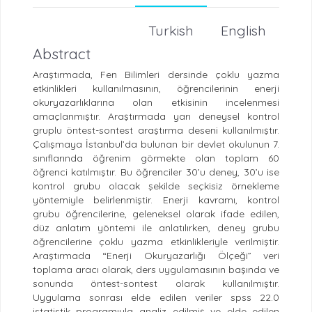
Turkish
English
Abstract
Araştırmada, Fen Bilimleri dersinde çoklu yazma
etkinlikleri kullanılmasının, öğrencilerinin enerji
okuryazarlıklarına olan etkisinin incelenmesi
amaçlanmıştır. Araştırmada yarı deneysel kontrol
gruplu öntest-sontest araştırma deseni kullanılmıştır.
Çalışmaya İstanbul’da bulunan bir devlet okulunun 7.
sınıflarında öğrenim görmekte olan toplam 60
öğrenci katılmıştır. Bu öğrenciler 30’u deney, 30’u ise
kontrol grubu olacak şekilde seçkisiz örnekleme
yöntemiyle belirlenmiştir. Enerji kavramı, kontrol
grubu öğrencilerine, geleneksel olarak ifade edilen,
düz anlatım yöntemi ile anlatılırken, deney grubu
öğrencilerine çoklu yazma etkinlikleriyle verilmiştir.
Araştırmada “Enerji Okuryazarlığı Ölçeği” veri
toplama aracı olarak, ders uygulamasının başında ve
sonunda öntest-sontest olarak kullanılmıştır.
Uygulama sonrası elde edilen veriler spss 22.0
istatistik programıyla analiz edilmiş ve elde edilen