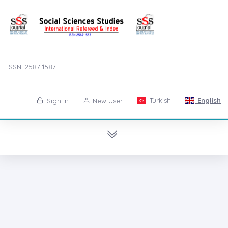
ISSN: 2587-1587
Turkish
English
Sign in
New User