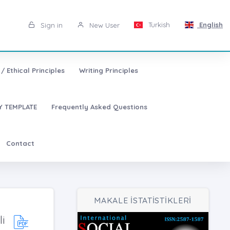
Turkish
English
Sign in
New User
/ Ethical Principles
Writing Principles
 TEMPLATE
Frequently Asked Questions
Contact
MAKALE İSTATİSTİKLERİ
li