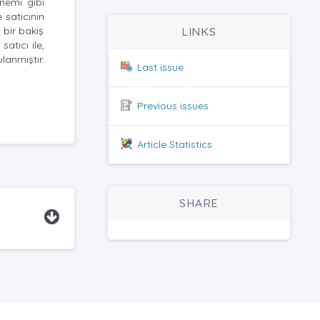
önemi gibi
 satıcının
 bir bakış
LINKS
atıcı ile,
anmıştır.
Last issue
Previous issues
Article Statistics
SHARE