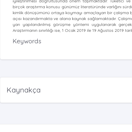
iyileştirilmesi doğrultusunda önem taşımaktadır. Tüketici ve s
birçok araştırma konusu günümüz literatüründe varlığını sürdürm
kimlik dönüşümünü ortaya koymayı amaçlayan bir çalışma bulun
açısı kazandırmakta ve alana kaynak sağlamaktadır. Çalışma, İ
yarı yapılandırılmış görüşme yöntemi uygulanarak gerçekle
Araştırmanın sınırlılığı ise, 1 Ocak 2019 ile 19 Ağustos 2019 tar
Keywords
Kaynakça