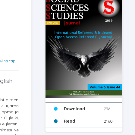
Alıntı Yap
glish
ibi birden
çok uyaran
Download
736
ş yapmaya
. Öyle ki,
Read
2160
ş eylemini
rilmesi ve