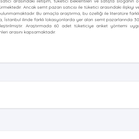
atıcı arasındaki iletişim, tüketici beklentileri ve satışta sloganın 
ektedir. Ancak semt pazarı satıcısı ile tüketici arasındaki ilişkiyi ve
mamaktadır. Bu amaçla araştırma, bu özelliği ile literatüre farklı
stanbul ilinde farklı lokasyonlarda yer alan semt pazarlarında 30 s
ştirilmiştir. Araştırmada 60 adet tüketiciye anket yöntemi uygul
ihleri arasını kapsamaktadır.