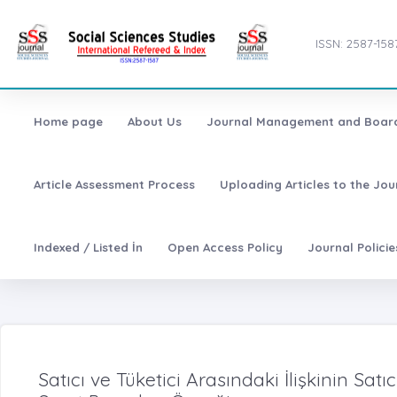
ISSN: 2587-158
Home page
About Us
Journal Management and Boar
Article Assessment Process
Uploading Articles to the Jo
Indexed / Listed İn
Open Access Policy
Journal Polici
Satıcı ve Tüketici Arasındaki İlişkinin Satı