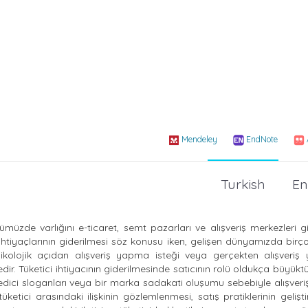
Mendeley
EndNote
Turkish
En
üzde varlığını e-ticaret, semt pazarları ve alışveriş merkezleri g
ihtiyaçlarının giderilmesi söz konusu iken, gelişen dünyamızda bir
psikolojik açıdan alışveriş yapma isteği veya gerçekten alışveri
r. Tüketici ihtiyacının giderilmesinde satıcının rolü oldukça büyüktür
bedici sloganları veya bir marka sadakati oluşumu sebebiyle alışveri
ketici arasındaki ilişkinin gözlemlenmesi, satış pratiklerinin gelişti