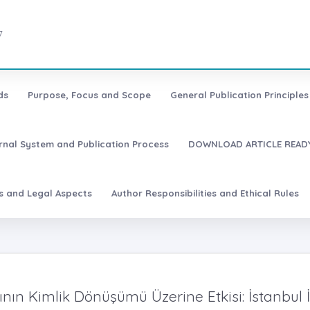
7
ds
Purpose, Focus and Scope
General Publication Principles 
urnal System and Publication Process
DOWNLOAD ARTICLE READY
es and Legal Aspects
Author Responsibilities and Ethical Rules
cının Kimlik Dönüşümü Üzerine Etkisi: İstanbul İ