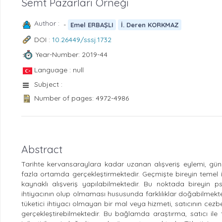
Semt Pazarları Örneği
Author :
-
Emel ERBAŞLI
İ. Deren KORKMAZ
DOI :
10.26449/sssj.1732
Year-Number: 2019-44
Language : null
Subject :
Number of pages: 4972-4986
Abstract
Tarihte kervansaraylara kadar uzanan alışveriş eylemi, günüm
fazla ortamda gerçekleştirmektedir. Geçmişte bireyin temel 
kaynaklı alışveriş yapılabilmektedir. Bu noktada bireyin 
ihtiyacının olup olmaması hususunda farklılıklar doğabilmektedi
tüketici ihtiyacı olmayan bir mal veya hizmeti, satıcının cez
gerçekleştirebilmektedir. Bu bağlamda araştırma, satıcı ile tü