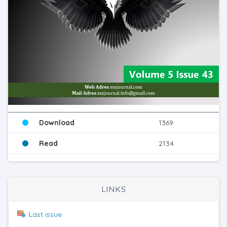
Download
1369
Read
2134
LINKS
Last issue