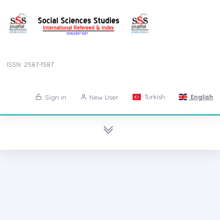
ISSN: 2587-1587
Turkish
English
Sign in
New User