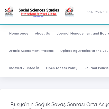
ISSN: 2587-158
Home page
About Us
Journal Management and Boar
Article Assessment Process
Uploading Articles to the Jo
Indexed / Listed İn
Open Access Policy
Journal Polici
Rusya’nın Soğuk Savaş Sonrası Orta Asya