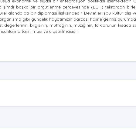
, Rusya ekonomik ve siyasi bir entegrasyon politikası izlemektedir.
ma şimdi başka bir örgütlenme çerçevesinde (BDT) tekrardan birleşti
 alanda da bir diplomasi ilişkisindedir. Devletler işbu kültür alış ver
organizma gibi gündelik hayatımızın parçası haline gelmiş durumdad
eğerlerinin, bilgisinin, mutfağının, müziğinin, folklorunun kısaca 
sanlarına tanıtılması ve ulaştırılmasıdır.