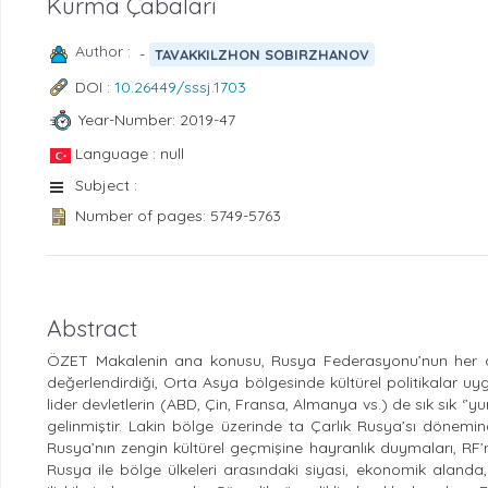
Kurma Çabaları
Author :
-
TAVAKKILZHON SOBIRZHANOV
DOI :
10.26449/sssj.1703
Year-Number: 2019-47
Language : null
Subject :
Number of pages: 5749-5763
Abstract
ÖZET Makalenin ana konusu, Rusya Federasyonu’nun her dön
değerlendirdiği, Orta Asya bölgesinde kültürel politikalar u
lider devletlerin (ABD, Çin, Fransa, Almanya vs.) de sık sık ‘’
gelinmiştir. Lakin bölge üzerinde ta Çarlık Rusya’sı dönemind
Rusya’nın zengin kültürel geçmişine hayranlık duymaları, RF’nu
Rusya ile bölge ülkeleri arasındaki siyasi, ekonomik alanda