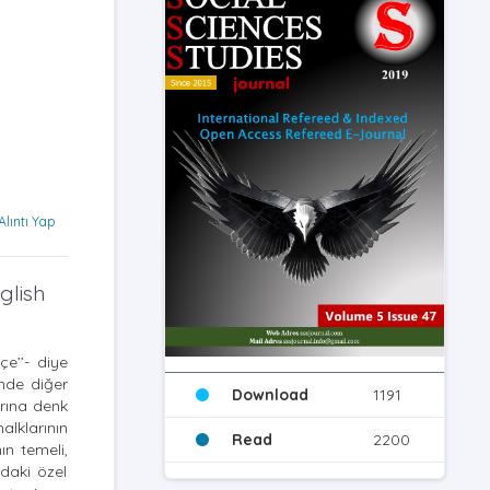
Alıntı Yap
glish
e’’- diye
inde diğer
Download
1191
arına denk
alklarının
Read
2200
ın temeli,
ndaki özel