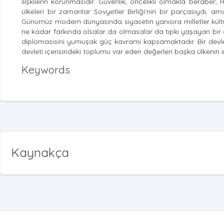
ilişkilerin korunmasıdır. Güvenlik, öncelikli olmakla beraber
ülkeleri bir zamanlar Sovyetler Birliği’nin bir parçasıydı, a
Günümüz modern dünyasında siyasetin yanısıra milletler kültürel
ne kadar farkında olsalar da olmasalar da tıpkı yaşayan bir 
diplomasisini yumuşak güç kavramı kapsamaktadır. Bir devlet d
devleti içerisindeki toplumu var eden değerleri başka ülkenin in
Keywords
Kaynakça