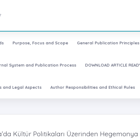
7
ds
Purpose, Focus and Scope
General Publication Principles 
urnal System and Publication Process
DOWNLOAD ARTICLE READY
es and Legal Aspects
Author Responsibilities and Ethical Rules
’da Kültür Politikaları Üzerinden Hegemonya