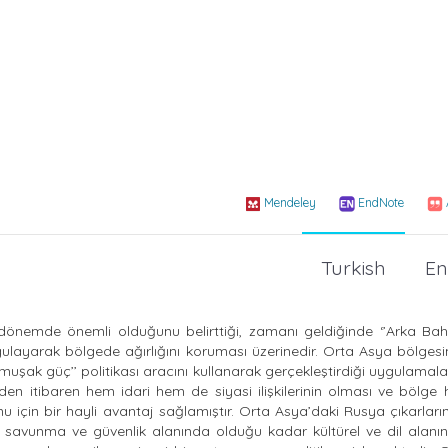
Mendeley
EndNote
Turkish
En
emde önemli olduğunu belirttiği, zamanı geldiğinde ‘’Arka Bahç
ygulayarak bölgede ağırlığını koruması üzerinedir. Orta Asya bölges
yumuşak güç’’ politikası aracını kullanarak gerçekleştirdiği uygulamal
en itibaren hem idari hem de siyasi ilişkilerinin olması ve bölge h
 için bir hayli avantaj sağlamıştır. Orta Asya’daki Rusya çıkarların
, savunma ve güvenlik alanında olduğu kadar kültürel ve dil alanı