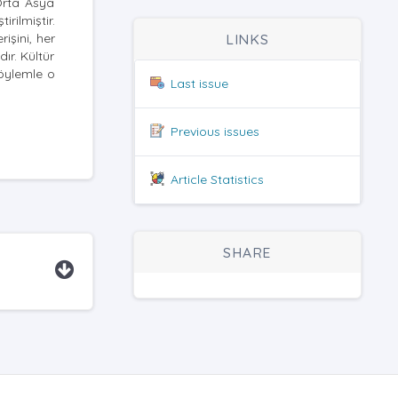
 Orta Asya
rilmiştir.
işini, her
LINKS
ır. Kültür
söylemle o
Last issue
Previous issues
Article Statistics
SHARE