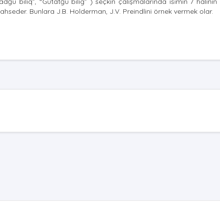
adğu biliq”, “Gutatğu bilig” ) seçkin çalışmalarında isimin 7 halini
bahseder. Bunlara J.B. Holderman, J.V. Preindlini örnek vermek olar.