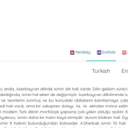
Mendeley
EndNote
Turkish
En
Şu anda, Azerbaycan dilinde ismin altı hali vardır. Dilin gelişim süre
akıldığında, ismin hal ekleri de değişmiştir. Azerbaycan dilbiliminde i
i ve teorilerini sunmuş ve bu konudaki iddialarını kanıtlamaya çalış
di hali vardı, ama bir sebepten dolayı, -la, -lə ekinden imtina edilmi
n modern Türk dilinin morfolojik yapısına çok yakın olduğu açıktır. K
M. Dyaknov, ismin daha bir halini kayd etmişdir: durum bildiren hali. D
 ismin 9 halinin bulunduğundan bahseder. A.Sherbak ismin 10 hali