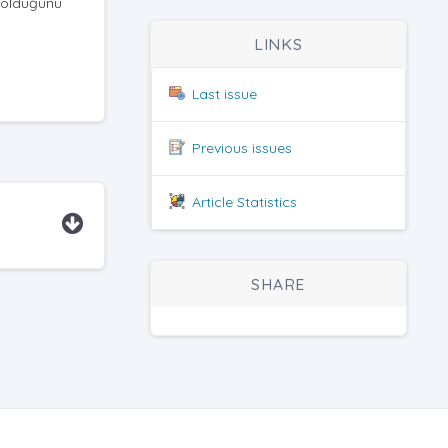
n olduğunu
LINKS
Last issue
Previous issues
Article Statistics
SHARE