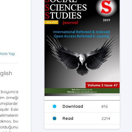
Alıntı Yap
glish
ci boyunca
sim örneği
mışlardır.
Download
816
şdir. Eski
elimelerin
Read
2214
yaknov, bu
 olduğunu