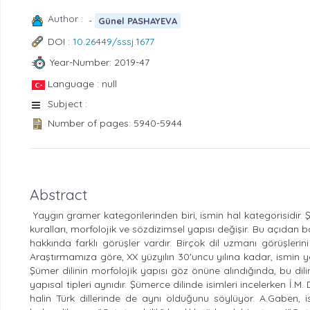
Author :
-
Günel PASHAYEVA
DOI :
10.26449/sssj.1677
Year-Number: 2019-47
Language : null
Subject :
Number of pages: 5940-5944
Abstract
Yaygın gramer kategorilerinden biri, ismin hal kategorisidir. 
kuralları, morfolojik ve sözdizimsel yapısı değişir. Bu açıdan b
hakkında farklı görüşler vardır. Birçok dil uzmanı görüşlerin
Araştırmamıza göre, XX yüzyılın 30'uncu yılına kadar, ismin ye
Şümer dilinin morfolojik yapısı göz önüne alındığında, bu dili
yapısal tipleri aynıdır. Şümerce dilinde isimleri incelerken İ.
halin Türk dillerinde de aynı olduğunu söylüyor. A.Gaben,