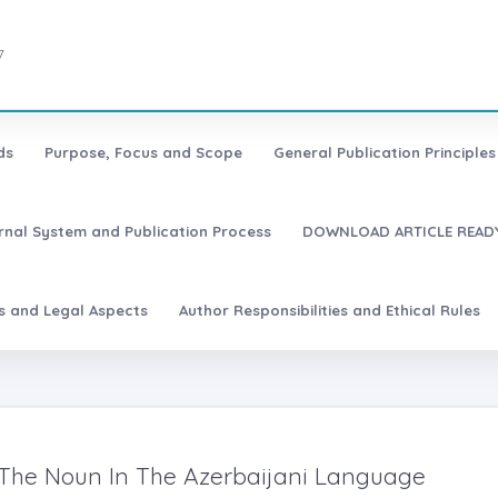
7
ds
Purpose, Focus and Scope
General Publication Principles 
urnal System and Publication Process
DOWNLOAD ARTICLE READY
es and Legal Aspects
Author Responsibilities and Ethical Rules
 The Noun In The Azerbaijani Language