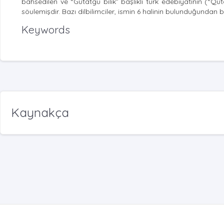
bahsedilen ve “Gutatgu bilik” başlıklı türk edebiyatının (“Qut
söulemişdir. Bazı dilbilimciler, ismin 6 halinin bulunduğundan 
Keywords
Kaynakça