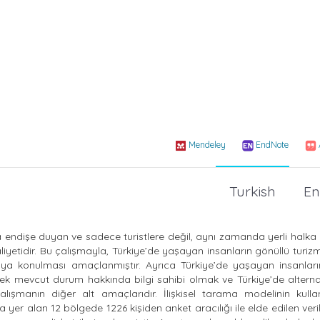
Mendeley
EndNote
Turkish
En
da endişe duyan ve sadece turistlere değil, aynı zamanda yerli halk
yetidir. Bu çalışmayla, Türkiye’de yaşayan insanların gönüllü turiz
 ortaya konulması amaçlanmıştır. Ayrıca Türkiye’de yaşayan insanlar
ğrenerek mevcut durum hakkında bilgi sahibi olmak ve Türkiye’de alterna
alışmanın diğer alt amaçlarıdır. İlişkisel tarama modelinin kulla
 yer alan 12 bölgede 1226 kişiden anket aracılığı ile elde edilen verile