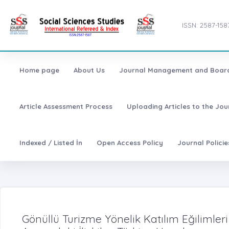
ISSN: 2587-158
Home page
About Us
Journal Management and Boar
Article Assessment Process
Uploading Articles to the Jo
Indexed / Listed İn
Open Access Policy
Journal Polici
Gönüllü Turizme Yönelik Katılım Eğilimler