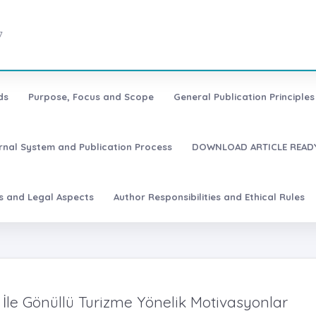
7
ds
Purpose, Focus and Scope
General Publication Principles 
urnal System and Publication Process
DOWNLOAD ARTICLE READY
es and Legal Aspects
Author Responsibilities and Ethical Rules
i İle Gönüllü Turizme Yönelik Motivasyonlar