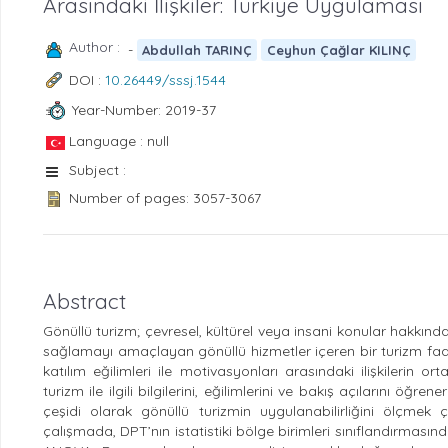
Arasındaki İlişkiler: Türkiye Uygulaması
Author :
-
Abdullah TARINÇ
Ceyhun Çağlar KILINÇ
DOI :
10.26449/sssj.1544
Year-Number: 2019-37
Language : null
Subject :
Number of pages: 3057-3067
Abstract
Gönüllü turizm; çevresel, kültürel veya insani konular hakkın
sağlamayı amaçlayan gönüllü hizmetler içeren bir turizm faali
katılım eğilimleri ile motivasyonları arasındaki ilişkilerin
turizm ile ilgili bilgilerini, eğilimlerini ve bakış açılarını ö
çeşidi olarak gönüllü turizmin uygulanabilirliğini ölçmek ç
çalışmada, DPT’nın istatistiki bölge birimleri sınıflandırmasında