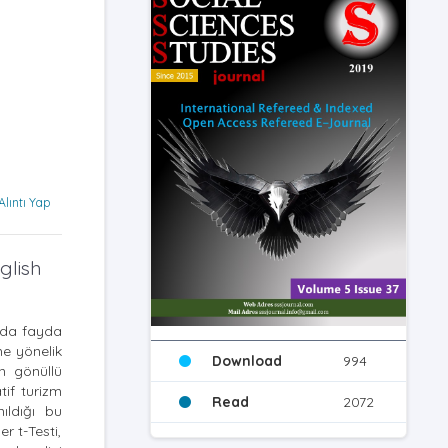
Alıntı Yap
glish
a da fayda
me yönelik
Download
994
ın gönüllü
tif turizm
Read
2072
nıldığı bu
r t-Testi,