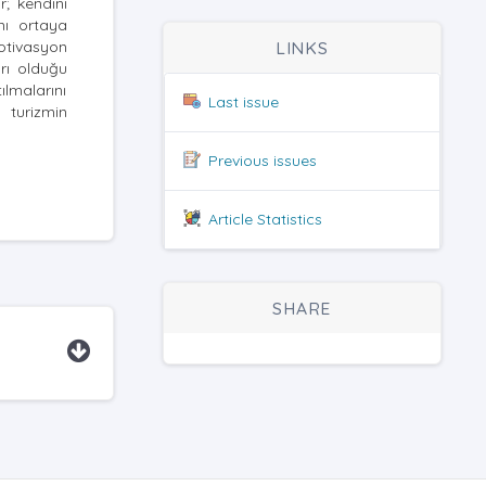
r; kendini
nı ortaya
motivasyon
LINKS
arı olduğu
ılmalarını
Last issue
 turizmin
Previous issues
Article Statistics
SHARE