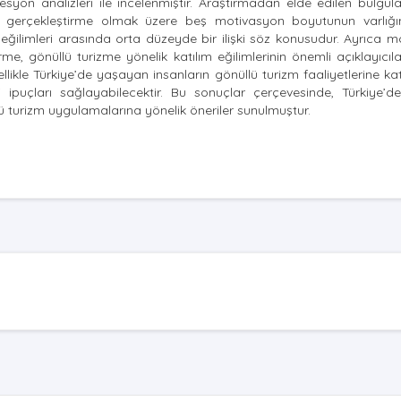
on analizleri ile incelenmiştir. Araştırmadan elde edilen bulgula
ndini gerçekleştirme olmak üzere beş motivasyon boyutunun varlığı
 eğilimleri arasında orta düzeyde bir ilişki söz konusudur. Ayrıca 
me, gönüllü turizme yönelik katılım eğilimlerinin önemli açıklayıcıl
likle Türkiye’de yaşayan insanların gönüllü turizm faaliyetlerine kat
ipuçları sağlayabilecektir. Bu sonuçlar çerçevesinde, Türkiye’de
lü turizm uygulamalarına yönelik öneriler sunulmuştur.