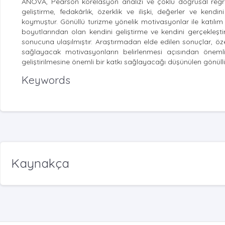
ANOVA, Pearson korelasyon analizi ve çoklu doğrusal regresy
geliştirme, fedakârlık, özerklik ve ilişki, değerler ve ke
koymuştur. Gönüllü turizme yönelik motivasyonlar ile katılım
boyutlarından olan kendini geliştirme ve kendini gerçekleştir
sonucuna ulaşılmıştır. Araştırmadan elde edilen sonuçlar, özel
sağlayacak motivasyonların belirlenmesi açısından önemli 
geliştirilmesine önemli bir katkı sağlayacağı düşünülen gönül
Keywords
Kaynakça