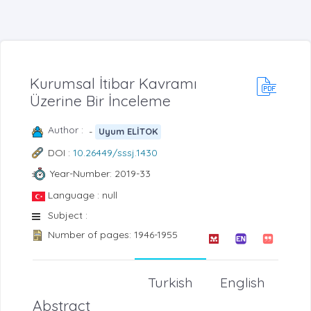
Kurumsal İtibar Kavramı
Üzerine Bir İnceleme
Author :
-
Uyum ELİTOK
DOI :
10.26449/sssj.1430
Year-Number: 2019-33
Language : null
Subject :
Number of pages: 1946-1955
Turkish
English
Abstract