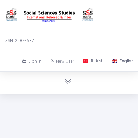
ISSN: 2587-1587
Turkish
English
Sign in
New User