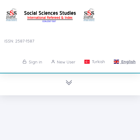
ISSN: 2587-1587
Turkish
English
Sign in
New User