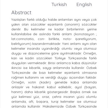
Turkish
English
Abstract
Yazılışları farklı olduğu halde anlamları aynı veya çok
yakın olan sözcükler eşanlamlı (sinonim) sözcükler
denilir. Bu kelimeler ne kadar birbirlerinin yerine
kullanılabilse de aslında farklı anlam (konotasyon ;
lat.connotatio, con- birlikte, noto- işaretliyorum,
belirliyorum) kazandırmaktadır. Yani anlamı aynı olan
kelimeler insanda uyandırdığı olumlu veya olumsuz
duygu ve düşüncelerine göre ayrılmaktadır. Örneğin,
karı ve kadın sözcükleri Türkiye Türkçesinde farklı
duyguları vermektedir. Birisi anlamca kaba düşünülür
ikincisi ise kibarlık, saygı anlamında kullanılır. Özbek
Türkçesinde de bazı kelimeler eşanlamlı olmasına
rağmen kullanımı ve verdiği duygu açısından faklıdır.
Örneğin, xotin (kadın) genelde kaba anlamda
anlaşılır ve hakaret kabul edilebilir, ayol (bayan,
hanım) daha kibarlık göstergesidir. Başka örnek ise
yüz kelimesi yüz, oraz, çehra insanın yüzü olumlu
anlamda, aft, başara, turqi kelimeler ise olumsuz
anlamda kullanılır. Makalemizde Özbek Türkçesinde