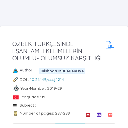
ÖZBEK TÜRKÇESİNDE
EŞANLAMLI KELİMELERİN
OLUMLU- OLUMSUZ KARŞITLIĞI
Author :
-
Dilshoda MUBARAKOVA
DOI :
10.26449/sssj.1214
Year-Number: 2019-29
Language : null
Subject :
Number of pages: 287-289