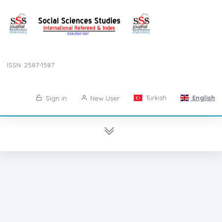
ISSN: 2587-1587
Turkish
English
Sign in
New User