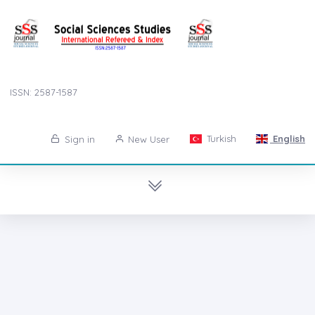
ISSN: 2587-1587
Turkish
English
Sign in
New User