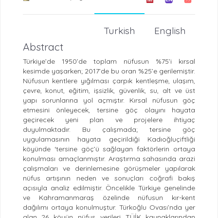
Turkish
English
Abstract
Türkiye’de 1950’de toplam nüfusun %75’i kırsal
kesimde yaşarken; 2017’de bu oran %25’e gerilemiştir.
Nüfusun kentlere yığılması çarpık kentleşme, ulaşım,
çevre, konut, eğitim, işsizlik, güvenlik, su, alt ve üst
yapı sorunlarına yol açmıştır. Kırsal nüfusun göç
etmesini önleyecek, tersine göç olayını hayata
geçirecek yeni plan ve projelere ihtiyaç
duyulmaktadır. Bu çalışmada; tersine göç
uygulamasının hayata geçirildiği Kadıoğluçiftliği
köyünde ‘tersine göç’ü sağlayan faktörlerin ortaya
konulması amaçlanmıştır. Araştırma sahasında arazi
çalışmaları ve derinlemesine görüşmeler yapılarak
nüfus artışının neden ve sonuçları coğrafi bakış
açısıyla analiz edilmiştir. Öncelikle Türkiye genelinde
ve Kahramanmaraş özelinde nüfusun kır-kent
dağılımı ortaya konulmuştur. Türkoğlu Ovası’nda yer
alan 26 köyün nüfus verileri TÜİK kaynaklarından