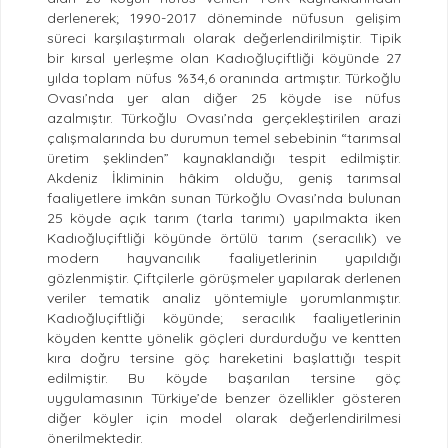
derlenerek; 1990-2017 döneminde nüfusun gelişim
süreci karşılaştırmalı olarak değerlendirilmiştir. Tipik
bir kırsal yerleşme olan Kadıoğluçiftliği köyünde 27
yılda toplam nüfus %34,6 oranında artmıştır. Türkoğlu
Ovası’nda yer alan diğer 25 köyde ise nüfus
azalmıştır. Türkoğlu Ovası’nda gerçekleştirilen arazi
çalışmalarında bu durumun temel sebebinin “tarımsal
üretim şeklinden” kaynaklandığı tespit edilmiştir.
Akdeniz İkliminin hâkim olduğu, geniş tarımsal
faaliyetlere imkân sunan Türkoğlu Ovası’nda bulunan
25 köyde açık tarım (tarla tarımı) yapılmakta iken
Kadıoğluçiftliği köyünde örtülü tarım (seracılık) ve
modern hayvancılık faaliyetlerinin yapıldığı
gözlenmiştir. Çiftçilerle görüşmeler yapılarak derlenen
veriler tematik analiz yöntemiyle yorumlanmıştır.
Kadıoğluçiftliği köyünde; seracılık faaliyetlerinin
köyden kentte yönelik göçleri durdurduğu ve kentten
kıra doğru tersine göç hareketini başlattığı tespit
edilmiştir. Bu köyde başarılan tersine göç
uygulamasının Türkiye’de benzer özellikler gösteren
diğer köyler için model olarak değerlendirilmesi
önerilmektedir.