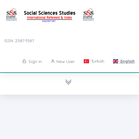
ISSN: 2587-1587
Turkish
English
Sign in
New User