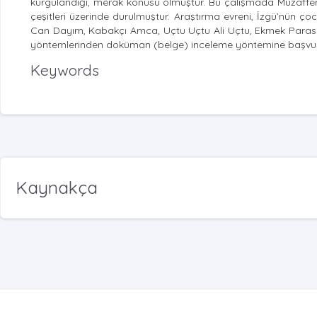
kurgulandığı, merak konusu olmuştur. Bu çalışmada Muzaffer İz
çeşitleri üzerinde durulmuştur. Araştırma evreni, İzgü’nün ç
Can Dayım, Kabakçı Amca, Uçtu Uçtu Ali Uçtu, Ekmek Parası ve
yöntemlerinden doküman (belge) inceleme yöntemine başvur
Keywords
Kaynakça