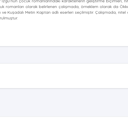
gü’nün çocuk romanlarındaki karakterlerin geliştirme biçimleri, nite
ocuk romanları olarak belirlenen çalışmada, örneklem olarak da Ökk
 Kuşadalı Metin Kaptan adlı eserleri seçilmiştir. Çalışmada, nitel
ulmuştur.