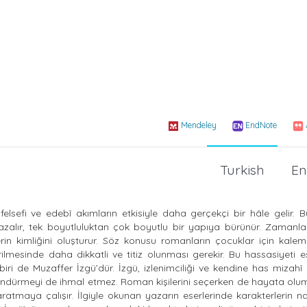
Mendeley
EndNote
Turkish
En
felsefi ve edebî akımların etkisiyle daha gerçekçi bir hâle gelir. 
 azalır, tek boyutluluktan çok boyutlu bir yapıya bürünür. Zamanla
rin kimliğini oluşturur. Söz konusu romanların çocuklar için kalem
irilmesinde daha dikkatli ve titiz olunması gerekir. Bu hassasiyeti e
i de Muzaffer İzgü’dür. İzgü, izlenimciliği ve kendine has mizahî
üşündürmeyi de ihmal etmez. Roman kişilerini seçerken de hayata ol
maya çalışır. İlgiyle okunan yazarın eserlerinde karakterlerin nas