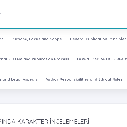
7
ds
Purpose, Focus and Scope
General Publication Principles 
urnal System and Publication Process
DOWNLOAD ARTICLE READY
es and Legal Aspects
Author Responsibilities and Ethical Rules
INDA KARAKTER İNCELEMELERİ