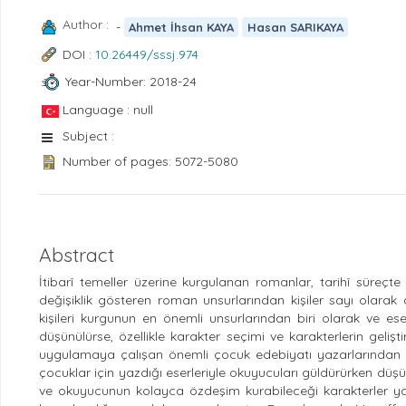
Author :
-
Ahmet İhsan KAYA
Hasan SARIKAYA
DOI :
10.26449/sssj.974
Year-Number: 2018-24
Language : null
Subject :
Number of pages: 5072-5080
Abstract
İtibarî temeller üzerine kurgulanan romanlar, tarihî süreçte 
değişiklik gösteren roman unsurlarından kişiler sayı olarak
kişileri kurgunun en önemli unsurlarından biri olarak ve ese
düşünülürse, özellikle karakter seçimi ve karakterlerin gelişt
uygulamaya çalışan önemli çocuk edebiyatı yazarlarından bir
çocuklar için yazdığı eserleriyle okuyucuları güldürürken d
ve okuyucunun kolayca özdeşim kurabileceği karakterler yarat