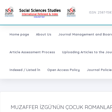
ISSN: 2587-158
Home page
About Us
Journal Management and Boar
Article Assessment Process
Uploading Articles to the Jo
Indexed / Listed İn
Open Access Policy
Journal Polici
MUZAFFER İZGÜ’NÜN ÇOCUK ROMANLAR