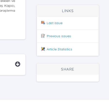
likleri ve
eş Kapıcı,
 araştırma
LINKS
Last issue
Previous issues
Article Statistics
SHARE