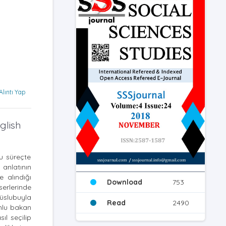
Alıntı Yap
glish
Bu süreçte
 anlatının
e alındığı
Download
753
serlerinde
 üslubuyla
Read
2490
umlu bakan
ıl seçilip