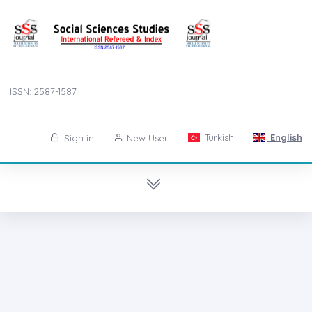
ISSN: 2587-1587
Turkish
English
Sign in
New User