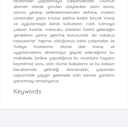
tarafından yaşatılmaya çalışılmaktadır. Ölümün
alameti olarak görülen olaylardan ölüm anına,
ölünün yıkanıp kefenlenmesinden defnine, matem
süresinden yasın tutuluş şekline kadar birçok inanış
ve uygulamayla kendi kültürlerini canlı tutmaya
çalışan Avarlar, mensubu oldukları İslami geleneğin
gereklerini yerine getirme konusunda da oldukça
hassastırlar. Yapmış olduğumuz saha çalışmaları ile
Türkiye Avarlarının ölüme dair inanış ve
uygulamalarını aktarmaya gayret edeceğimiz bu
makalede, birlikte yaşadığımız bu insanların hayatın
kaçınılmaz sonu olan ölüme bakışlarını ve bu bakışın
beraberinde getirdiği davranışları, yaşanılan
toplumdaki yaygın gelenekle olan benzer yanlarını
yansıtmayı amaçlıyoruz.
Keywords