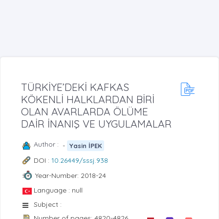
TÜRKİYE’DEKİ KAFKAS
KÖKENLİ HALKLARDAN BİRİ
OLAN AVARLARDA ÖLÜME
DAİR İNANIŞ VE UYGULAMALAR
Author :
-
Yasin İPEK
DOI :
10.26449/sssj.938
Year-Number: 2018-24
Language : null
Subject :
Number of pages: 4820-4826