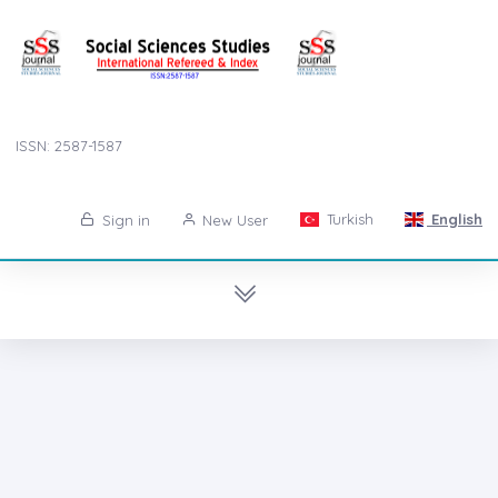
ISSN: 2587-1587
Turkish
English
Sign in
New User