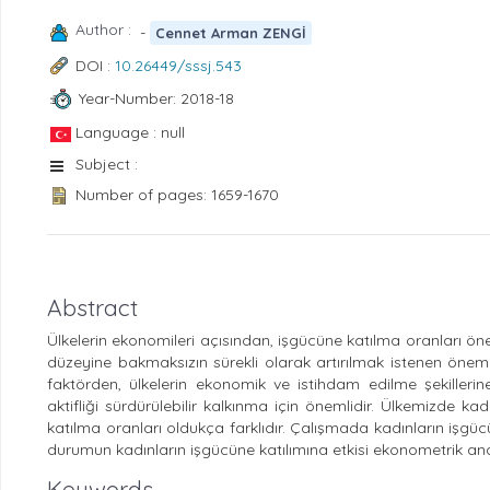
Author :
-
Cennet Arman ZENGİ
DOI :
10.26449/sssj.543
Year-Number: 2018-18
Language : null
Subject :
Number of pages: 1659-1670
Abstract
Ülkelerin ekonomileri açısından, işgücüne katılma oranları öne
düzeyine bakmaksızın sürekli olarak artırılmak istenen öne
faktörden, ülkelerin ekonomik ve istihdam edilme şekillerine
aktifliği sürdürülebilir kalkınma için önemlidir. Ülkemizde ka
katılma oranları oldukça farklıdır. Çalışmada kadınların işgücü
durumun kadınların işgücüne katılımına etkisi ekonometrik anal
Keywords