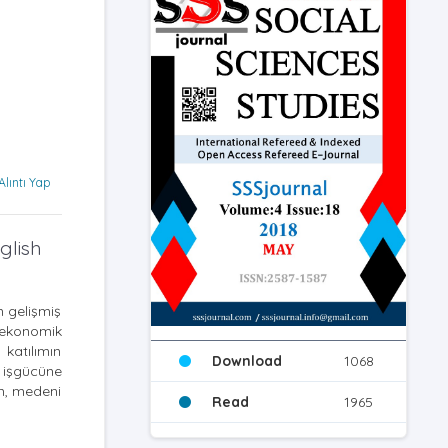
Alıntı Yap
glish
n gelişmiş
 ekonomik
 katılımın
Download
1068
n işgücüne
en, medeni
Read
1965