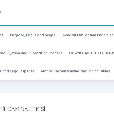
7
ds
Purpose, Focus and Scope
General Publication Principles 
urnal System and Publication Process
DOWNLOAD ARTICLE READY
es and Legal Aspects
Author Responsibilities and Ethical Rules
TİHDAMINA ETKİSİ