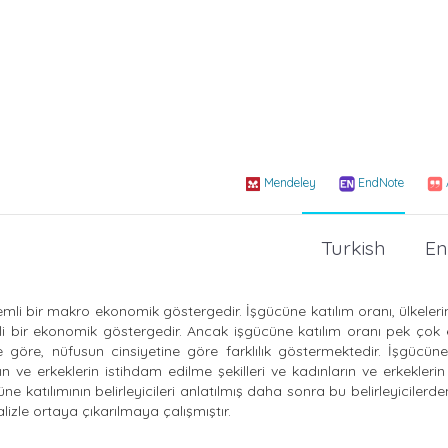
Mendeley
EndNote
Turkish
En
mli bir makro ekonomik göstergedir. İşgücüne katılım oranı, ülkeleri
mli bir ekonomik göstergedir. Ancak işgücüne katılım oranı pek çok
 göre, nüfusun cinsiyetine göre farklılık göstermektedir. İşgücüne
dın ve erkeklerin istihdam edilme şekilleri ve kadınların ve erkekleri
ne katılımının belirleyicileri anlatılmış daha sonra bu belirleyicilerd
izle ortaya çıkarılmaya çalışmıştır.