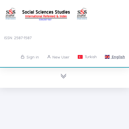
ISSN: 2587-1587
Turkish
English
Sign in
New User