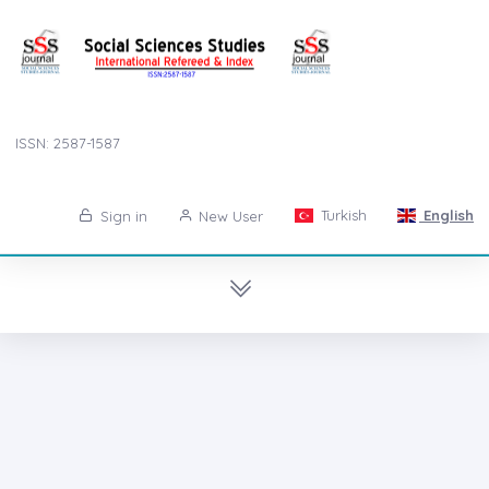
ISSN: 2587-1587
Turkish
English
Sign in
New User