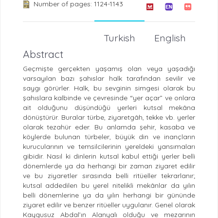
Number of pages: 1124-1143
Turkish
English
Abstract
Geçmişte gerçekten yaşamış olan veya yaşadığı
varsayılan bazı şahıslar halk tarafından sevilir ve
saygı görürler. Halk, bu sevginin simgesi olarak bu
şahıslara kalbinde ve çevresinde “yer açar” ve onlara
ait olduğunu düşündüğü yerleri kutsal mekâna
dönüştürür. Buralar türbe, ziyaretgâh, tekke vb. yerler
olarak tezahür eder. Bu anlamda şehir, kasaba ve
köylerde bulunan türbeler, büyük din ve inançların
kurucularının ve temsilcilerinin yereldeki yansımaları
gibidir. Nasıl ki dinlerin kutsal kabul ettiği yerler belli
dönemlerde ya da herhangi bir zaman ziyaret edilir
ve bu ziyaretler sırasında belli ritüeller tekrarlanır;
kutsal addedilen bu yerel nitelikli mekânlar da yılın
belli dönemlerine ya da yılın herhangi bir gününde
ziyaret edilir ve benzer ritüeller uygulanır. Genel olarak
Kaygusuz Abdal’ın Alanyalı olduğu ve mezarının