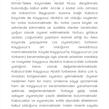
Elmalı-Tekke köyündeki Abdal Musa dergâhında
bulunduğu kabul edilir. Ancak o kadar ünlü olmasa
da Ankara’nın Beypazarı ilçesine bağlı Kabaca
köyünde de Kaygusuz Abdal’a ait olduğu söylenen
bir türbe bulunmaktadır. Bu türbe çevre köyler ve
şehirlerde bilinmekte ve özellikle Aleviler tarafından
yoğun olarak ziyaret edilmektedir. Nüfusu gittikçe
azalan, çoğunlukla yaşlıların ikamet ettiği bu Alevi
köyünde yaşayanlar (ve ziyaretçiler) türbenin
Kaygusuz’a ait olduğuna tereddütsüz
inanmaktadırlar. Köyde Kaygusuz’la, Kaygusuz’un (ve
türbenin) kerametleriyle ilgili olarak anlatılan menkıbe
ve rivayetler Kaygusuz Abdal’ın Kabaca’daki türbede
yattığının kanıtı olarak değerlendirilmektedir.
Kabaca’daki Kaygusuz Abdal türbesine daha çok İç
Anadolu bölgesinden ziyaretçi gelmektedir. Ziyaret
nedenleri hem bir inanç önderine saygı göstermek
hem de Kaygusuz’un kerametlerinden yararlanmak
şeklinde değerlendirilebilir. Türbeye gelip adak
adayan ziyaretçiler çeşitli dileklerde bulunmaktadır.
Kabacalılar ve ziyaretçiler evlilik dışındaki dileklerinin
kabul olduğuna inanmaktadır. Halen önemli sayıda