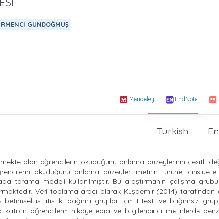
ESİ
ĞİRMENCİ GÜNDOĞMUŞ
Mendeley
EndNote
Turkish
En
rmekte olan öğrencilerin okuduğunu anlama düzeylerinin çeşitli değ
ğrencilerin okuduğunu anlama düzeyleri metnin türüne, cinsiyete
da tarama modeli kullanılmıştır. Bu araştırmanın çalışma grubun
maktadır. Veri toplama aracı olarak Kuşdemir (2014) tarafından gel
 betimsel istatistik, bağımlı gruplar için t-testi ve bağımsız grupl
katılan öğrencilerin hikâye edici ve bilgilendirici metinlerde ben