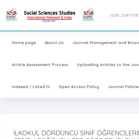
ISSN: 2587-158
Home page
About Us
Journal Management and Boar
Article Assessment Process
Uploading Articles to the Jo
Indexed / Listed İn
Open Access Policy
Journal Polici
İLKOKUL DÖRDÜNCÜ SINIF ÖĞRENCİLER