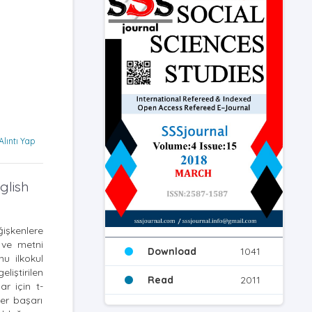
Alıntı Yap
glish
işkenlere
 ve metni
Download
1041
u ilkokul
iştirilen
Read
2011
ar için t-
zer başarı