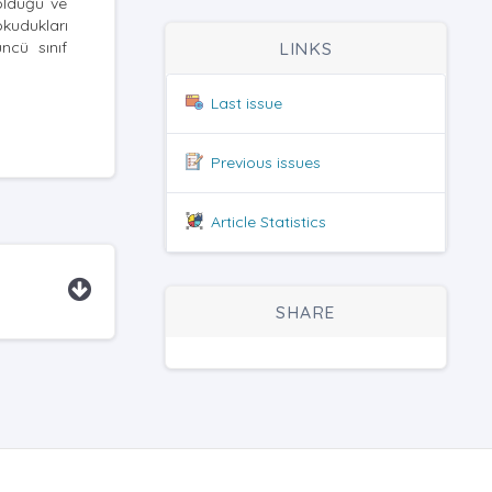
olduğu ve
okudukları
ncü sınıf
LINKS
Last issue
Previous issues
Article Statistics
SHARE