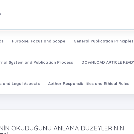
7
ds
Purpose, Focus and Scope
General Publication Principles 
urnal System and Publication Process
DOWNLOAD ARTICLE READY
es and Legal Aspects
Author Responsibilities and Ethical Rules
İNİN OKUDUĞUNU ANLAMA DÜZEYLERİNİN