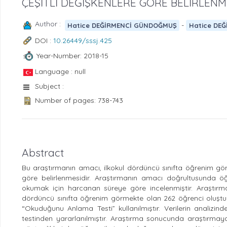
ÇEŞİTLİ DEĞİŞKENLERE GÖRE BELİRLENM
Author :
-
Hatice DEĞİRMENCİ GÜNDOĞMUŞ
Hatice DE
DOI :
10.26449/sssj.425
Year-Number: 2018-15
Language : null
Subject :
Number of pages: 738-743
Abstract
Bu araştırmanın amacı, ilkokul dördüncü sınıfta öğrenim gö
göre belirlenmesidir. Araştırmanın amacı doğrultusunda ö
okumak için harcanan süreye göre incelenmiştir. Araştırma
dördüncü sınıfta öğrenim görmekte olan 262 öğrenci oluştur
“Okuduğunu Anlama Testi” kullanılmıştır. Verilerin analizinde
testinden yararlanılmıştır. Araştırma sonucunda araştırmaya 