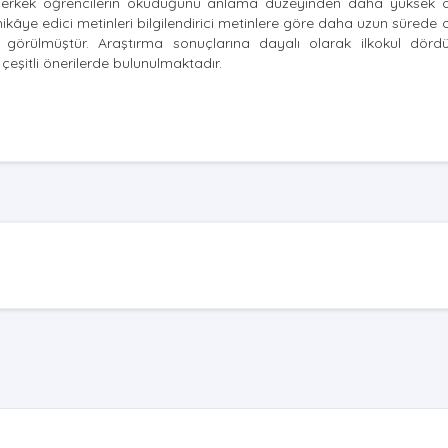
in erkek öğrencilerin okuduğunu anlama düzeyinden daha yüksek 
in hikâye edici metinleri bilgilendirici metinlere göre daha uzun sürede 
ğu görülmüştür. Araştırma sonuçlarına dayalı olarak ilkokul dördü
çeşitli önerilerde bulunulmaktadır.