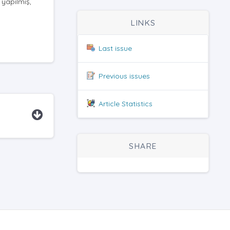
 yapılmış,
LINKS
Last issue
Previous issues
Article Statistics
SHARE