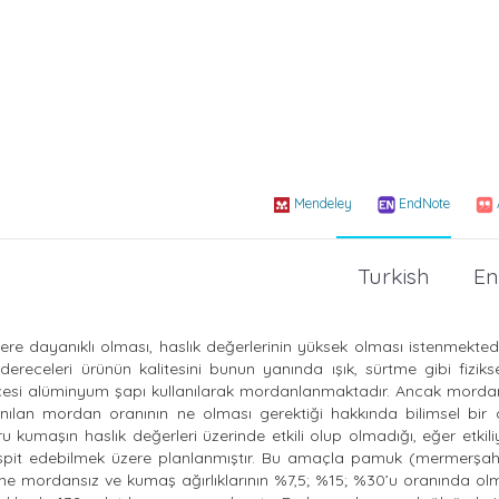
Mendeley
EndNote
Turkish
En
ilere dayanıklı olması, haslık değerlerinin yüksek olması istenmekte
receleri ürünün kalitesini bunun yanında ışık, sürtme gibi fizikse
öncesi alüminyum şapı kullanılarak mordanlanmaktadır. Ancak morda
lanılan mordan oranının ne olması gerektiği hakkında bilimsel bir
umaşın haslık değerleri üzerinde etkili olup olmadığı, eğer etkili
i tespit edebilmek üzere planlanmıştır. Bu amaçla pamuk (mermerşah
ine mordansız ve kumaş ağırlıklarının %7,5; %15; %30’u oranında o