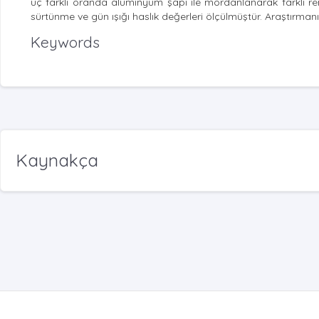
üç farklı oranda alüminyum şapı ile mordanlanarak farklı re
sürtünme ve gün ışığı haslık değerleri ölçülmüştür. Araştırman
Keywords
Kaynakça