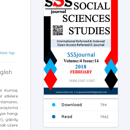
Alıntı Yap
glish
dir. Kumaş
l etkilere
nlamanın,
Download
794
 araştırma
yse hangi
Read
1962
i), yapay
lmak üzere