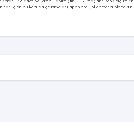
nklerde 132 adet boyama yapılmıştır. Bu kumaşların renk ölçümleri
ın sonuçları bu konuda çalışmalar yapanlara yol gösterici olacaktır.