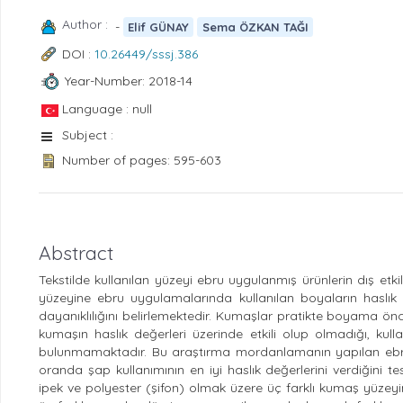
Author :
-
Elif GÜNAY
Sema ÖZKAN TAĞI
DOI :
10.26449/sssj.386
Year-Number: 2018-14
Language : null
Subject :
Number of pages: 595-603
Abstract
Tekstilde kullanılan yüzeyi ebru uygulanmış ürünlerin dış etk
yüzeyine ebru uygulamalarında kullanılan boyaların haslık de
dayanıklılığını belirlemektedir. Kumaşlar pratikte boyama 
kumaşın haslık değerleri üzerinde etkili olup olmadığı, kul
bulunmamaktadır. Bu araştırma mordanlamanın yapılan ebru k
oranda şap kullanımının en iyi haslık değerlerini verdiğin
ipek ve polyester (şifon) olmak üzere üç farklı kumaş yüzey