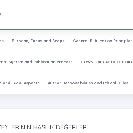
7
ds
Purpose, Focus and Scope
General Publication Principles 
urnal System and Publication Process
DOWNLOAD ARTICLE READY
es and Legal Aspects
Author Responsibilities and Ethical Rules
ZEYLERİNİN HASLIK DEĞERLERİ