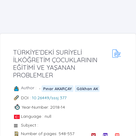
TÜRKİYE’DEKİ SURİYELİ
İLKÖĞRETİM ÇOCUKLARININ
EĞİTİMİ VE YAŞANAN
PROBLEMLER
Author :
-
Pınar AKARÇAY
Gökhan AK
DOI :
10.26449/sssj.377
Year-Number: 2018-14
Language : null
Subject :
Number of pages: 548-557