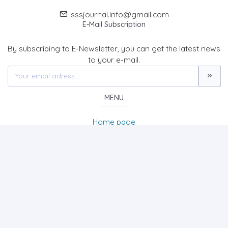
sssjournal.info@gmail.com
E-Mail Subscription
By subscribing to E-Newsletter, you can get the latest news
to your e-mail.
MENU
Home page
About Us
News
Contact
SOCIAL SCIENCES STUDIES JOURNAL (SSSJournal)