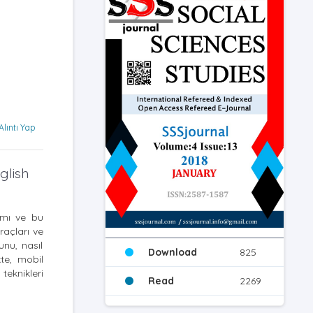
Alıntı Yap
glish
ımı ve bu
raçları ve
nu, nasıl
Download
825
kte, mobil
eknikleri
Read
2269