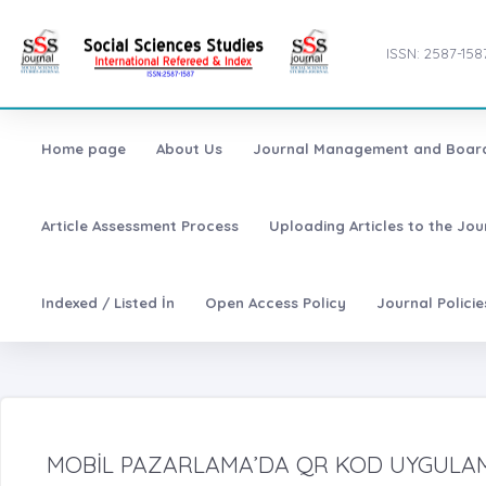
ISSN: 2587-158
Home page
About Us
Journal Management and Boar
Article Assessment Process
Uploading Articles to the Jo
Indexed / Listed İn
Open Access Policy
Journal Polici
MOBİL PAZARLAMA’DA QR KOD UYGULA