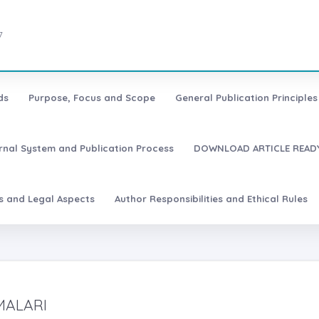
7
ds
Purpose, Focus and Scope
General Publication Principles 
urnal System and Publication Process
DOWNLOAD ARTICLE READY
es and Legal Aspects
Author Responsibilities and Ethical Rules
MALARI