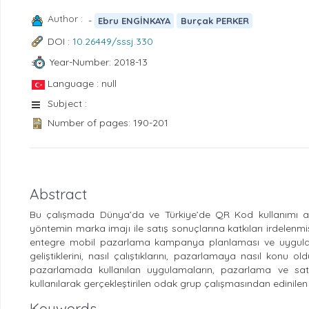
Author :
-
Ebru ENGİNKAYA
Burçak PERKER
DOI :
10.26449/sssj.330
Year-Number: 2018-13
Language : null
Subject :
Number of pages: 190-201
Abstract
Bu çalışmada Dünya’da ve Türkiye’de QR Kod kullanımı a
yöntemin marka imajı ile satış sonuçlarına katkıları irdelenm
entegre mobil pazarlama kampanya planlaması ve uygulama
geliştiklerini, nasıl çalıştıklarını, pazarlamaya nasıl konu 
pazarlamada kullanılan uygulamaların, pazarlama ve satış 
kullanılarak gerçekleştirilen odak grup çalışmasından edinilen
Keywords