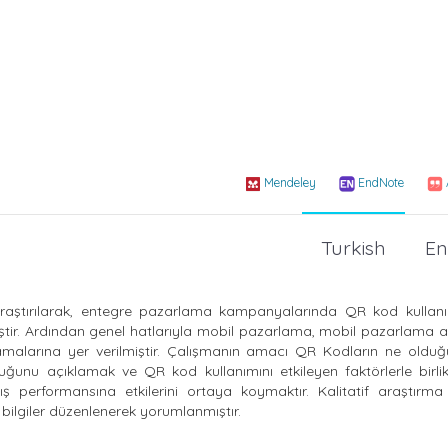
Mendeley
EndNote
Turkish
En
raştırılarak, entegre pazarlama kampanyalarında QR kod kullan
iştir. Ardından genel hatlarıyla mobil pazarlama, mobil pazarlama a
larına yer verilmiştir. Çalışmanın amacı QR Kodların ne olduğu
olduğunu açıklamak ve QR kod kullanımını etkileyen faktörlerle birli
performansına etkilerini ortaya koymaktır. Kalitatif araştırma t
 bilgiler düzenlenerek yorumlanmıştır.