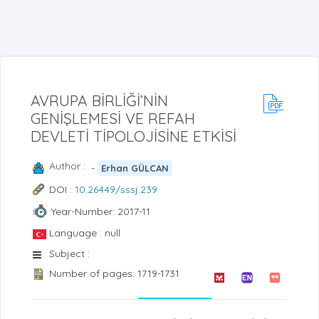
AVRUPA BİRLİĞİ’NİN
GENİŞLEMESİ VE REFAH
DEVLETİ TİPOLOJİSİNE ETKİSİ
Author :
-
Erhan GÜLCAN
DOI :
10.26449/sssj.239
Year-Number: 2017-11
Language : null
Subject :
Number of pages: 1719-1731