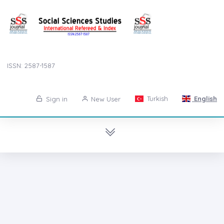
ISSN: 2587-1587
Turkish
English
Sign in
New User