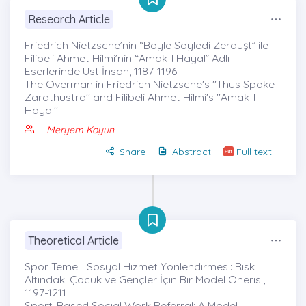
Research Article
Friedrich Nietzsche’nin “Böyle Söyledi Zerdüşt” ile
Filibeli Ahmet Hilmi’nin “Amak-I Hayal” Adlı
Eserlerinde Üst İnsan, 1187-1196
The Overman in Friedrich Nietzsche's "Thus Spoke
Zarathustra" and Filibeli Ahmet Hilmi's "Amak-I
Hayal"
Meryem Koyun
Share
Abstract
Full text
Theoretical Article
Spor Temelli Sosyal Hizmet Yönlendirmesi: Risk
Altındaki Çocuk ve Gençler İçin Bir Model Önerisi,
1197-1211
Sport-Based Social Work Referral: A Model