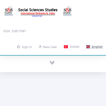
ISSN: 2587-1587
Turkish
English
Sign in
New User